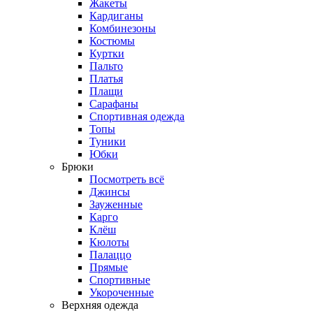
Жакеты
Кардиганы
Комбинезоны
Костюмы
Куртки
Пальто
Платья
Плащи
Сарафаны
Спортивная одежда
Топы
Туники
Юбки
Брюки
Посмотреть всё
Джинсы
Зауженные
Карго
Клёш
Кюлоты
Палаццо
Прямые
Спортивные
Укороченные
Верхняя одежда