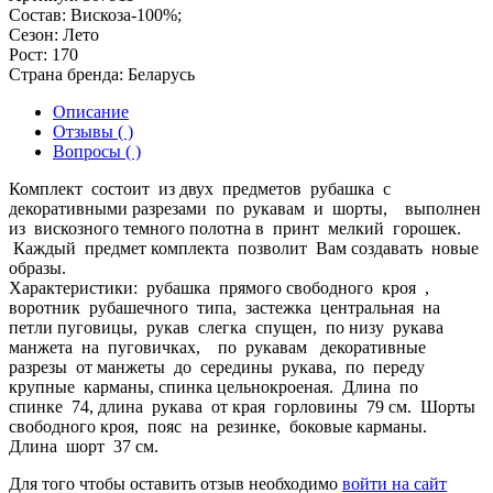
Состав:
Вискоза-100%;
Сезон:
Лето
Рост:
170
Страна бренда:
Беларусь
Описание
Отзывы ( )
Вопросы ( )
Комплект состоит из двух предметов рубашка с
декоративными разрезами по рукавам и шорты, выполнен
из вискозного темного полотна в принт мелкий горошек.
Каждый предмет комплекта позволит Вам создавать новые
образы.
Характеристики: рубашка прямого свободного кроя ,
воротник рубашечного типа, застежка центральная на
петли пуговицы, рукав слегка спущен, по низу рукава
манжета на пуговичках, по рукавам декоративные
разрезы от манжеты до середины рукава, по переду
крупные карманы, спинка цельнокроеная. Длина по
спинке 74, длина рукава от края горловины 79 см. Шорты
свободного кроя, пояс на резинке, боковые карманы.
Длина шорт 37 см.
Для того чтобы оставить отзыв необходимо
войти на сайт