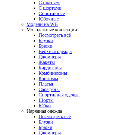
С платьем
С шортами
Спортивные
Юбочные
Модели на WB
Молодежные коллекции
Посмотреть всё
Блузки
Брюки
Верхняя одежда
Джемперы
Жакеты
Кардиганы
Комбинезоны
Костюмы
Платья
Сарафаны
Спортивная одежда
Шорты
Юбки
Нарядная одежда
Посмотреть всё
Блузки
Брюки
Джемперы