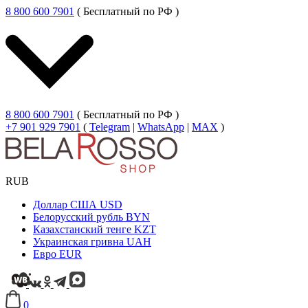
8 800 600 7901
( Бесплатный по РФ )
8 800 600 7901
( Бесплатный по РФ )
+7 901 929 7901
(
Telegram
|
WhatsApp
|
MAX
)
RUB
Доллар США
USD
Белорусский рубль
BYN
Казахстанский тенге
KZT
Украинская гривна
UAH
Евро
EUR
0