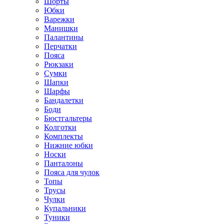
Шорты
Юбки
Варежки
Манишки
Палантины
Перчатки
Пояса
Рюкзаки
Сумки
Шапки
Шарфы
Бандалетки
Боди
Бюстгальтеры
Колготки
Комплекты
Нижние юбки
Носки
Панталоны
Поясa для чулок
Топы
Трусы
Чулки
Купальники
Туники