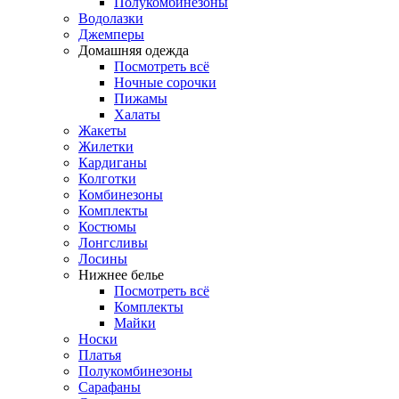
Полукомбинезоны
Водолазки
Джемперы
Домашняя одежда
Посмотреть всё
Ночные сорочки
Пижамы
Халаты
Жакеты
Жилетки
Кардиганы
Колготки
Комбинезоны
Комплекты
Костюмы
Лонгсливы
Лосины
Нижнее белье
Посмотреть всё
Комплекты
Майки
Носки
Платья
Полукомбинезоны
Сарафаны