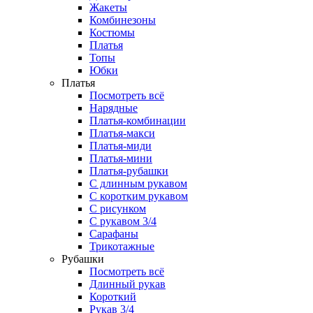
Жакеты
Комбинезоны
Костюмы
Платья
Топы
Юбки
Платья
Посмотреть всё
Нарядные
Платья-комбинации
Платья-макси
Платья-миди
Платья-мини
Платья-рубашки
С длинным рукавом
С коротким рукавом
С рисунком
С рукавом 3/4
Сарафаны
Трикотажные
Рубашки
Посмотреть всё
Длинный рукав
Короткий
Рукав 3/4