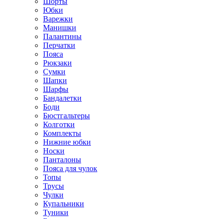
Шорты
Юбки
Варежки
Манишки
Палантины
Перчатки
Пояса
Рюкзаки
Сумки
Шапки
Шарфы
Бандалетки
Боди
Бюстгальтеры
Колготки
Комплекты
Нижние юбки
Носки
Панталоны
Поясa для чулок
Топы
Трусы
Чулки
Купальники
Туники