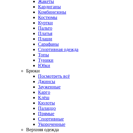
Жакеты
Кардиганы
Комбинезоны
Костюмы
Куртки
Пальто
Платья
Плащи
Сарафаны
Спортивная одежда
Топы
Туники
Юбки
Брюки
Посмотреть всё
Джинсы
Зауженные
Карго
Клёш
Кюлоты
Палаццо
Прямые
Спортивные
Укороченные
Верхняя одежда