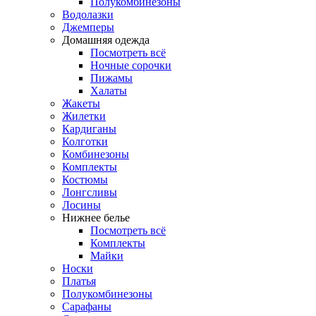
Полукомбинезоны
Водолазки
Джемперы
Домашняя одежда
Посмотреть всё
Ночные сорочки
Пижамы
Халаты
Жакеты
Жилетки
Кардиганы
Колготки
Комбинезоны
Комплекты
Костюмы
Лонгсливы
Лосины
Нижнее белье
Посмотреть всё
Комплекты
Майки
Носки
Платья
Полукомбинезоны
Сарафаны