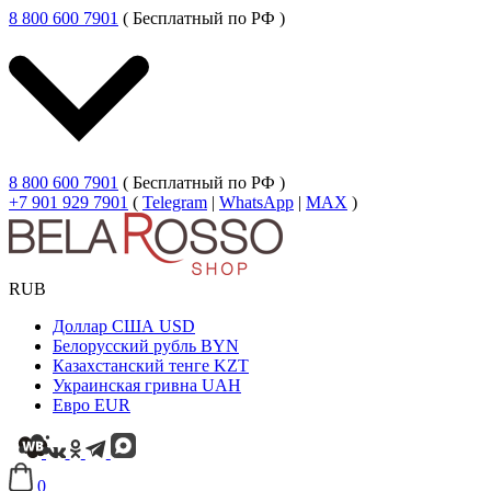
8 800 600 7901
( Бесплатный по РФ )
8 800 600 7901
( Бесплатный по РФ )
+7 901 929 7901
(
Telegram
|
WhatsApp
|
MAX
)
RUB
Доллар США
USD
Белорусский рубль
BYN
Казахстанский тенге
KZT
Украинская гривна
UAH
Евро
EUR
0