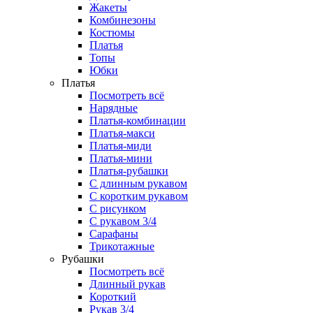
Жакеты
Комбинезоны
Костюмы
Платья
Топы
Юбки
Платья
Посмотреть всё
Нарядные
Платья-комбинации
Платья-макси
Платья-миди
Платья-мини
Платья-рубашки
С длинным рукавом
С коротким рукавом
С рисунком
С рукавом 3/4
Сарафаны
Трикотажные
Рубашки
Посмотреть всё
Длинный рукав
Короткий
Рукав 3/4