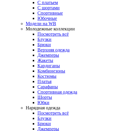
С платьем
С шортами
Спортивные
Юбочные
Модели на WB
Молодежные коллекции
Посмотреть всё
Блузки
Брюки
Верхняя одежда
Джемперы
Жакеты
Кардиганы
Комбинезоны
Костюмы
Платья
Сарафаны
Спортивная одежда
Шорты
Юбки
Нарядная одежда
Посмотреть всё
Блузки
Брюки
Джемперы