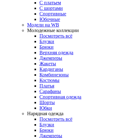
С платьем
С шортами
Спортивные
Юбочные
Модели на WB
Молодежные коллекции
Посмотреть всё
Блузки
Брюки
Верхняя одежда
Джемперы
Жакеты
Кардиганы
Комбинезоны
Костюмы
Платья
Сарафаны
Спортивная одежда
Шорты
Юбки
Нарядная одежда
Посмотреть всё
Блузки
Брюки
Джемперы