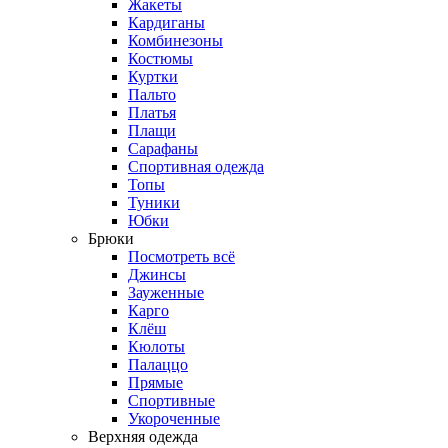
Жакеты
Кардиганы
Комбинезоны
Костюмы
Куртки
Пальто
Платья
Плащи
Сарафаны
Спортивная одежда
Топы
Туники
Юбки
Брюки
Посмотреть всё
Джинсы
Зауженные
Карго
Клёш
Кюлоты
Палаццо
Прямые
Спортивные
Укороченные
Верхняя одежда