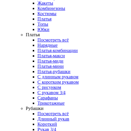
Жакеты
Комбинезоны
Костюмы
Платья
Топы
Юбки
Платья
Посмотреть всё
Нарядные
Платья-комбинации
Платья-макси
Платья-миди
Платья-мини
Платья-рубашки
С длинным рукавом
С коротким рукавом
С рисунком
С рукавом 3/4
Сарафаны
Трикотажные
Рубашки
Посмотреть всё
Длинный рукав
Короткий
Рукав 3/4