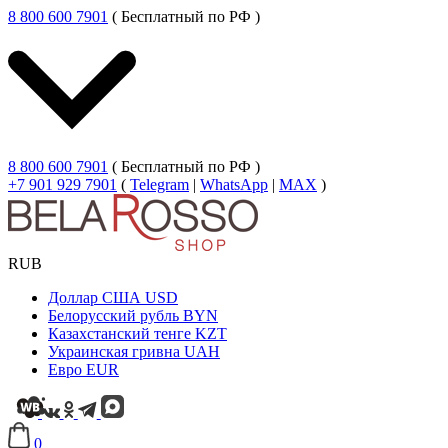
8 800 600 7901
( Бесплатный по РФ )
8 800 600 7901
( Бесплатный по РФ )
+7 901 929 7901
(
Telegram
|
WhatsApp
|
MAX
)
RUB
Доллар США
USD
Белорусский рубль
BYN
Казахстанский тенге
KZT
Украинская гривна
UAH
Евро
EUR
0