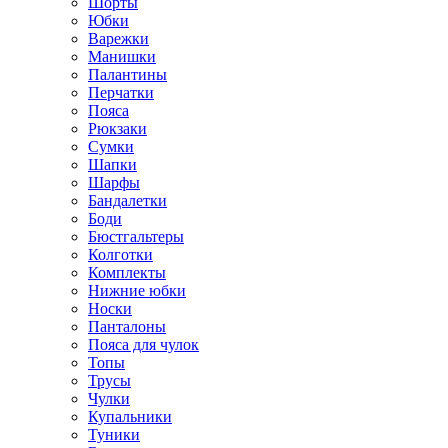
Шорты
Юбки
Варежки
Манишки
Палантины
Перчатки
Пояса
Рюкзаки
Сумки
Шапки
Шарфы
Бандалетки
Боди
Бюстгальтеры
Колготки
Комплекты
Нижние юбки
Носки
Панталоны
Поясa для чулок
Топы
Трусы
Чулки
Купальники
Туники