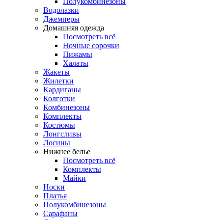
Полукомбинезоны
Водолазки
Джемперы
Домашняя одежда
Посмотреть всё
Ночные сорочки
Пижамы
Халаты
Жакеты
Жилетки
Кардиганы
Колготки
Комбинезоны
Комплекты
Костюмы
Лонгсливы
Лосины
Нижнее белье
Посмотреть всё
Комплекты
Майки
Носки
Платья
Полукомбинезоны
Сарафаны