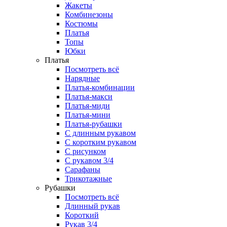
Жакеты
Комбинезоны
Костюмы
Платья
Топы
Юбки
Платья
Посмотреть всё
Нарядные
Платья-комбинации
Платья-макси
Платья-миди
Платья-мини
Платья-рубашки
С длинным рукавом
С коротким рукавом
С рисунком
С рукавом 3/4
Сарафаны
Трикотажные
Рубашки
Посмотреть всё
Длинный рукав
Короткий
Рукав 3/4