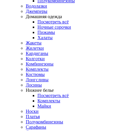
Полукомбинезоны
Водолазки
Джемперы
Домашняя одежда
Посмотреть всё
Ночные сорочки
Пижамы
Халаты
Жакеты
Жилетки
Кардиганы
Колготки
Комбинезоны
Комплекты
Костюмы
Лонгсливы
Лосины
Нижнее белье
Посмотреть всё
Комплекты
Майки
Носки
Платья
Полукомбинезоны
Сарафаны