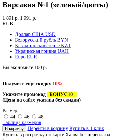
Вирсавия №1 (зеленый/цветы)
1 891 р.
1 991 р.
RUB
Доллар США
USD
Белорусский рубль
BYN
Казахстанский тенге
KZT
Украинская гривна
UAH
Евро
EUR
Вы экономите 100 р.
Получите еще скидку
10
%
Укажите промокод
БОНУС10
(Цена на сайте указана без скидки)
Размер:
44
46
48
Таблица размеров
Перейти в корзину
Купить в 1 клик
Купить в рассрочку по карте Халва без переплаты