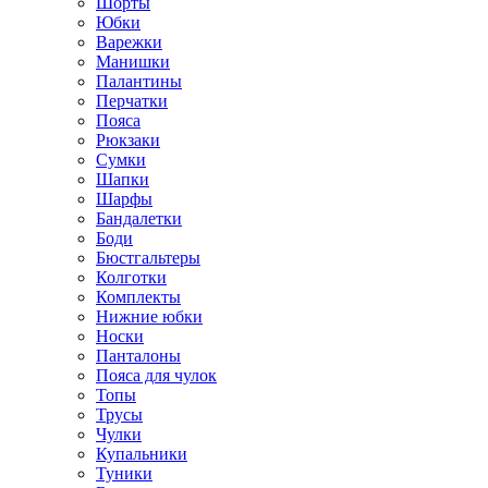
Шорты
Юбки
Варежки
Манишки
Палантины
Перчатки
Пояса
Рюкзаки
Сумки
Шапки
Шарфы
Бандалетки
Боди
Бюстгальтеры
Колготки
Комплекты
Нижние юбки
Носки
Панталоны
Поясa для чулок
Топы
Трусы
Чулки
Купальники
Туники