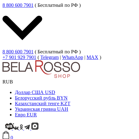
8 800 600 7901
( Бесплатный по РФ )
8 800 600 7901
( Бесплатный по РФ )
+7 901 929 7901
(
Telegram
|
WhatsApp
|
MAX
)
RUB
Доллар США
USD
Белорусский рубль
BYN
Казахстанский тенге
KZT
Украинская гривна
UAH
Евро
EUR
0