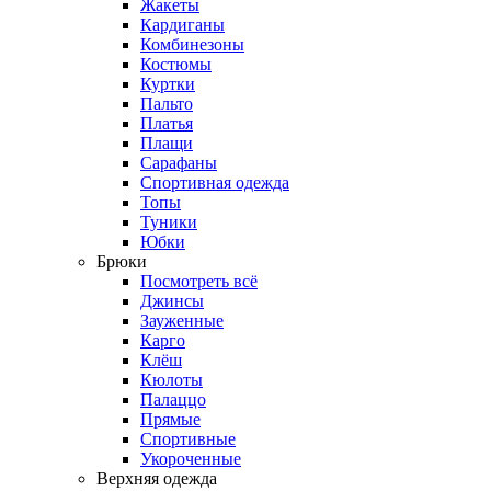
Жакеты
Кардиганы
Комбинезоны
Костюмы
Куртки
Пальто
Платья
Плащи
Сарафаны
Спортивная одежда
Топы
Туники
Юбки
Брюки
Посмотреть всё
Джинсы
Зауженные
Карго
Клёш
Кюлоты
Палаццо
Прямые
Спортивные
Укороченные
Верхняя одежда