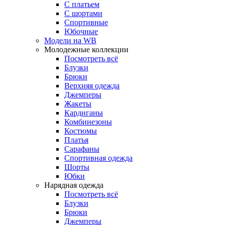
С платьем
С шортами
Спортивные
Юбочные
Модели на WB
Молодежные коллекции
Посмотреть всё
Блузки
Брюки
Верхняя одежда
Джемперы
Жакеты
Кардиганы
Комбинезоны
Костюмы
Платья
Сарафаны
Спортивная одежда
Шорты
Юбки
Нарядная одежда
Посмотреть всё
Блузки
Брюки
Джемперы