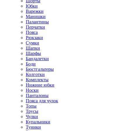
Шорты
Юбки
Варежки
Манишки
Палантины
Перчатки
Пояса
Рюкзаки
Сумки
Шапки
Шарфы
Бандалетки
Боди
Бюстгальтеры
Колготки
Комплекты
Нижние юбки
Носки
Панталоны
Поясa для чулок
Топы
Трусы
Чулки
Купальники
Туники