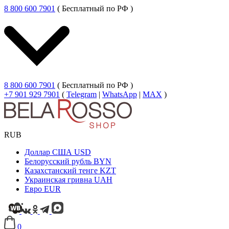
8 800 600 7901
( Бесплатный по РФ )
8 800 600 7901
( Бесплатный по РФ )
+7 901 929 7901
(
Telegram
|
WhatsApp
|
MAX
)
RUB
Доллар США
USD
Белорусский рубль
BYN
Казахстанский тенге
KZT
Украинская гривна
UAH
Евро
EUR
0