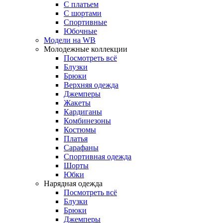
С платьем
С шортами
Спортивные
Юбочные
Модели на WB
Молодежные коллекции
Посмотреть всё
Блузки
Брюки
Верхняя одежда
Джемперы
Жакеты
Кардиганы
Комбинезоны
Костюмы
Платья
Сарафаны
Спортивная одежда
Шорты
Юбки
Нарядная одежда
Посмотреть всё
Блузки
Брюки
Джемперы