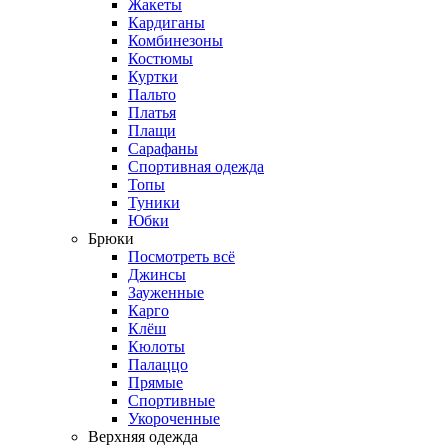
Жакеты
Кардиганы
Комбинезоны
Костюмы
Куртки
Пальто
Платья
Плащи
Сарафаны
Спортивная одежда
Топы
Туники
Юбки
Брюки
Посмотреть всё
Джинсы
Зауженные
Карго
Клёш
Кюлоты
Палаццо
Прямые
Спортивные
Укороченные
Верхняя одежда