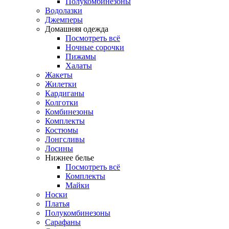
Полукомбинезоны
Водолазки
Джемперы
Домашняя одежда
Посмотреть всё
Ночные сорочки
Пижамы
Халаты
Жакеты
Жилетки
Кардиганы
Колготки
Комбинезоны
Комплекты
Костюмы
Лонгсливы
Лосины
Нижнее белье
Посмотреть всё
Комплекты
Майки
Носки
Платья
Полукомбинезоны
Сарафаны