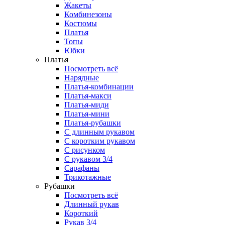
Жакеты
Комбинезоны
Костюмы
Платья
Топы
Юбки
Платья
Посмотреть всё
Нарядные
Платья-комбинации
Платья-макси
Платья-миди
Платья-мини
Платья-рубашки
С длинным рукавом
С коротким рукавом
С рисунком
С рукавом 3/4
Сарафаны
Трикотажные
Рубашки
Посмотреть всё
Длинный рукав
Короткий
Рукав 3/4