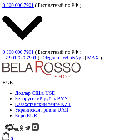
8 800 600 7901
( Бесплатный по РФ )
8 800 600 7901
( Бесплатный по РФ )
+7 901 929 7901
(
Telegram
|
WhatsApp
|
MAX
)
RUB
Доллар США
USD
Белорусский рубль
BYN
Казахстанский тенге
KZT
Украинская гривна
UAH
Евро
EUR
0