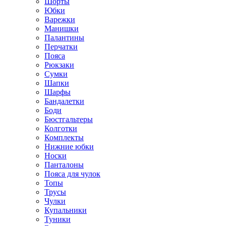
Шорты
Юбки
Варежки
Манишки
Палантины
Перчатки
Пояса
Рюкзаки
Сумки
Шапки
Шарфы
Бандалетки
Боди
Бюстгальтеры
Колготки
Комплекты
Нижние юбки
Носки
Панталоны
Поясa для чулок
Топы
Трусы
Чулки
Купальники
Туники