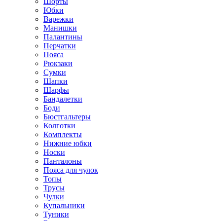
Шорты
Юбки
Варежки
Манишки
Палантины
Перчатки
Пояса
Рюкзаки
Сумки
Шапки
Шарфы
Бандалетки
Боди
Бюстгальтеры
Колготки
Комплекты
Нижние юбки
Носки
Панталоны
Поясa для чулок
Топы
Трусы
Чулки
Купальники
Туники