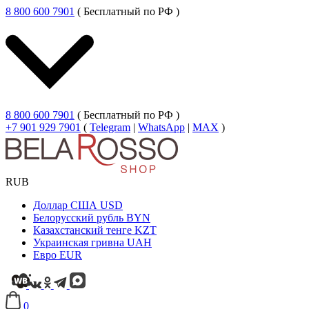
8 800 600 7901
( Бесплатный по РФ )
8 800 600 7901
( Бесплатный по РФ )
+7 901 929 7901
(
Telegram
|
WhatsApp
|
MAX
)
RUB
Доллар США
USD
Белорусский рубль
BYN
Казахстанский тенге
KZT
Украинская гривна
UAH
Евро
EUR
0