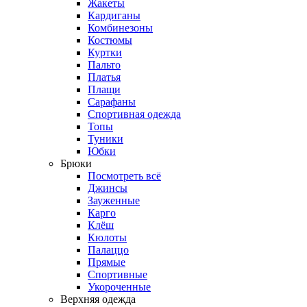
Жакеты
Кардиганы
Комбинезоны
Костюмы
Куртки
Пальто
Платья
Плащи
Сарафаны
Спортивная одежда
Топы
Туники
Юбки
Брюки
Посмотреть всё
Джинсы
Зауженные
Карго
Клёш
Кюлоты
Палаццо
Прямые
Спортивные
Укороченные
Верхняя одежда