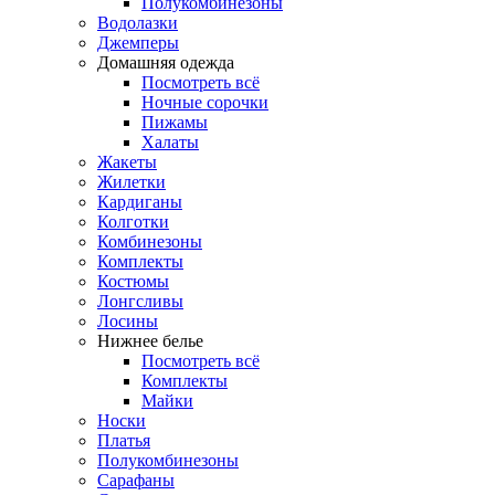
Полукомбинезоны
Водолазки
Джемперы
Домашняя одежда
Посмотреть всё
Ночные сорочки
Пижамы
Халаты
Жакеты
Жилетки
Кардиганы
Колготки
Комбинезоны
Комплекты
Костюмы
Лонгсливы
Лосины
Нижнее белье
Посмотреть всё
Комплекты
Майки
Носки
Платья
Полукомбинезоны
Сарафаны