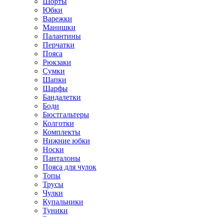
Шорты
Юбки
Варежки
Манишки
Палантины
Перчатки
Пояса
Рюкзаки
Сумки
Шапки
Шарфы
Бандалетки
Боди
Бюстгальтеры
Колготки
Комплекты
Нижние юбки
Носки
Панталоны
Поясa для чулок
Топы
Трусы
Чулки
Купальники
Туники