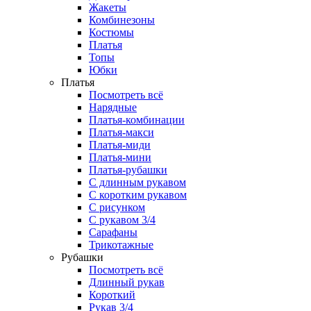
Жакеты
Комбинезоны
Костюмы
Платья
Топы
Юбки
Платья
Посмотреть всё
Нарядные
Платья-комбинации
Платья-макси
Платья-миди
Платья-мини
Платья-рубашки
С длинным рукавом
С коротким рукавом
С рисунком
С рукавом 3/4
Сарафаны
Трикотажные
Рубашки
Посмотреть всё
Длинный рукав
Короткий
Рукав 3/4