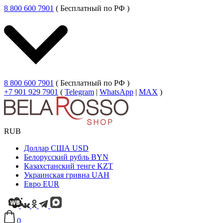
8 800 600 7901
( Бесплатный по РФ )
8 800 600 7901
( Бесплатный по РФ )
+7 901 929 7901
(
Telegram
|
WhatsApp
|
MAX
)
RUB
Доллар США
USD
Белорусский рубль
BYN
Казахстанский тенге
KZT
Украинская гривна
UAH
Евро
EUR
0