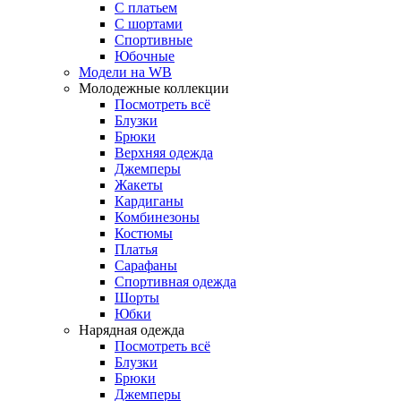
С платьем
С шортами
Спортивные
Юбочные
Модели на WB
Молодежные коллекции
Посмотреть всё
Блузки
Брюки
Верхняя одежда
Джемперы
Жакеты
Кардиганы
Комбинезоны
Костюмы
Платья
Сарафаны
Спортивная одежда
Шорты
Юбки
Нарядная одежда
Посмотреть всё
Блузки
Брюки
Джемперы