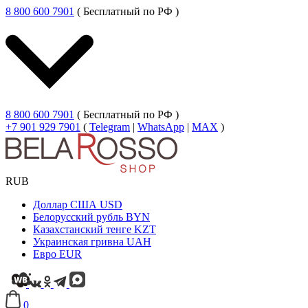
8 800 600 7901
( Бесплатный по РФ )
8 800 600 7901
( Бесплатный по РФ )
+7 901 929 7901
(
Telegram
|
WhatsApp
|
MAX
)
RUB
Доллар США
USD
Белорусский рубль
BYN
Казахстанский тенге
KZT
Украинская гривна
UAH
Евро
EUR
0