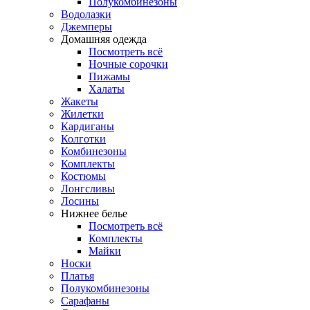
Полукомбинезоны
Водолазки
Джемперы
Домашняя одежда
Посмотреть всё
Ночные сорочки
Пижамы
Халаты
Жакеты
Жилетки
Кардиганы
Колготки
Комбинезоны
Комплекты
Костюмы
Лонгсливы
Лосины
Нижнее белье
Посмотреть всё
Комплекты
Майки
Носки
Платья
Полукомбинезоны
Сарафаны