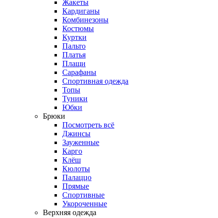
Жакеты
Кардиганы
Комбинезоны
Костюмы
Куртки
Пальто
Платья
Плащи
Сарафаны
Спортивная одежда
Топы
Туники
Юбки
Брюки
Посмотреть всё
Джинсы
Зауженные
Карго
Клёш
Кюлоты
Палаццо
Прямые
Спортивные
Укороченные
Верхняя одежда