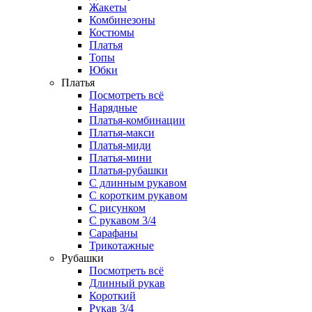
Жакеты
Комбинезоны
Костюмы
Платья
Топы
Юбки
Платья
Посмотреть всё
Нарядные
Платья-комбинации
Платья-макси
Платья-миди
Платья-мини
Платья-рубашки
С длинным рукавом
С коротким рукавом
С рисунком
С рукавом 3/4
Сарафаны
Трикотажные
Рубашки
Посмотреть всё
Длинный рукав
Короткий
Рукав 3/4