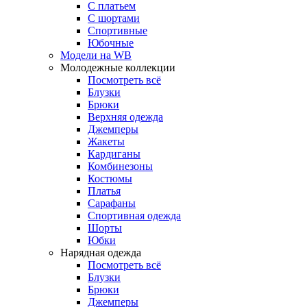
С платьем
С шортами
Спортивные
Юбочные
Модели на WB
Молодежные коллекции
Посмотреть всё
Блузки
Брюки
Верхняя одежда
Джемперы
Жакеты
Кардиганы
Комбинезоны
Костюмы
Платья
Сарафаны
Спортивная одежда
Шорты
Юбки
Нарядная одежда
Посмотреть всё
Блузки
Брюки
Джемперы