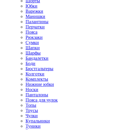
Шорты
Юбки
Варежки
Манишки
Палантины
Перчатки
Пояса
Рюкзаки
Сумки
Шапки
Шарфы
Бандалетки
Боди
Бюстгальтеры
Колготки
Комплекты
Нижние юбки
Носки
Панталоны
Поясa для чулок
Топы
Трусы
Чулки
Купальники
Туники