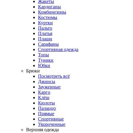
Жакеты
Кардиганы
Комбинезоны
Костюмы
Куртки
Пальто
Платья
Плащи
Сарафаны
Спортивная одежда
Топы
Туники
Юбки
Брюки
Посмотреть всё
Джинсы
Зауженные
Карго
Клёш
Кюлоты
Палаццо
Прямые
Спортивные
Укороченные
Верхняя одежда