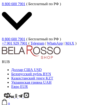
8 800 600 7901
( Бесплатный по РФ )
8 800 600 7901
( Бесплатный по РФ )
+7 901 929 7901
(
Telegram
|
WhatsApp
|
MAX
)
RUB
Доллар США
USD
Белорусский рубль
BYN
Казахстанский тенге
KZT
Украинская гривна
UAH
Евро
EUR
0