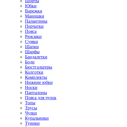
Шорты
Юбки
Варежки
Манишки
Палантины
Перчатки
Пояса
Рюкзаки
Сумки
Шапки
Шарфы
Бандалетки
Боди
Бюстгальтеры
Колготки
Комплекты
Нижние юбки
Носки
Панталоны
Поясa для чулок
Топы
Трусы
Чулки
Купальники
Туники