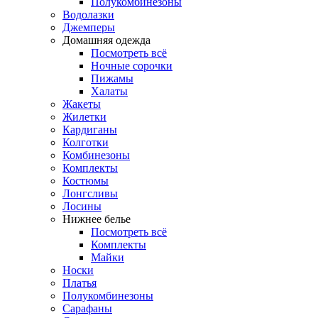
Полукомбинезоны
Водолазки
Джемперы
Домашняя одежда
Посмотреть всё
Ночные сорочки
Пижамы
Халаты
Жакеты
Жилетки
Кардиганы
Колготки
Комбинезоны
Комплекты
Костюмы
Лонгсливы
Лосины
Нижнее белье
Посмотреть всё
Комплекты
Майки
Носки
Платья
Полукомбинезоны
Сарафаны