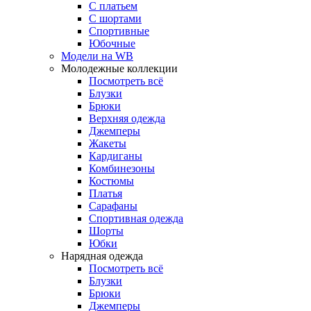
С платьем
С шортами
Спортивные
Юбочные
Модели на WB
Молодежные коллекции
Посмотреть всё
Блузки
Брюки
Верхняя одежда
Джемперы
Жакеты
Кардиганы
Комбинезоны
Костюмы
Платья
Сарафаны
Спортивная одежда
Шорты
Юбки
Нарядная одежда
Посмотреть всё
Блузки
Брюки
Джемперы