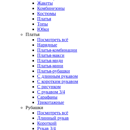
Жакеты
Комбинезоны
Костюмы
Платья
Топы
Юбки
Платья
Посмотреть всё
Нарядные
Платья-комбинации
Платья-макси
Платья-миди
Платья-мини
Платья-рубашки
С длинным рукавом
С коротким рукавом
С рисунком
С рукавом 3/4
Сарафаны
Трикотажные
Рубашки
Посмотреть всё
Длинный рукав
Короткий
Рукав 3/4