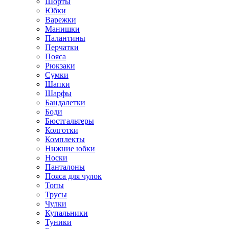
Шорты
Юбки
Варежки
Манишки
Палантины
Перчатки
Пояса
Рюкзаки
Сумки
Шапки
Шарфы
Бандалетки
Боди
Бюстгальтеры
Колготки
Комплекты
Нижние юбки
Носки
Панталоны
Поясa для чулок
Топы
Трусы
Чулки
Купальники
Туники