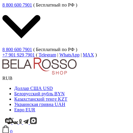
8 800 600 7901
( Бесплатный по РФ )
8 800 600 7901
( Бесплатный по РФ )
+7 901 929 7901
(
Telegram
|
WhatsApp
|
MAX
)
RUB
Доллар США
USD
Белорусский рубль
BYN
Казахстанский тенге
KZT
Украинская гривна
UAH
Евро
EUR
0