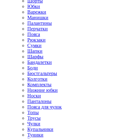
Шорты
Юбки
Варежки
Манишки
Палантины
Перчатки
Пояса
Рюкзаки
Сумки
Шапки
Шарфы
Бандалетки
Боди
Бюстгальтеры
Колготки
Комплекты
Нижние юбки
Носки
Панталоны
Поясa для чулок
Топы
Трусы
Чулки
Купальники
Туники