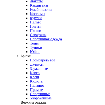
Жакеты
Кардиганы
Комбинезоны
Костюмы
Куртки
Пальто
Платья
Плащи
Сарафаны
Спортивная одежда
Топы
Туники
Юбки
Брюки
Посмотреть всё
Джинсы
Зауженные
Карго
Клёш
Кюлоты
Палаццо
Прямые
Спортивные
Укороченные
Верхняя одежда