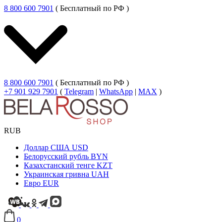
8 800 600 7901
( Бесплатный по РФ )
8 800 600 7901
( Бесплатный по РФ )
+7 901 929 7901
(
Telegram
|
WhatsApp
|
MAX
)
RUB
Доллар США
USD
Белорусский рубль
BYN
Казахстанский тенге
KZT
Украинская гривна
UAH
Евро
EUR
0