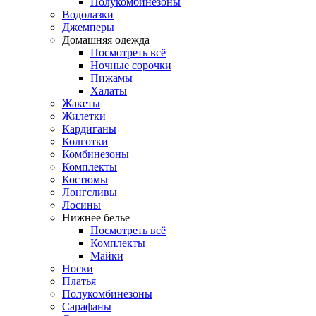
Полукомбинезоны
Водолазки
Джемперы
Домашняя одежда
Посмотреть всё
Ночные сорочки
Пижамы
Халаты
Жакеты
Жилетки
Кардиганы
Колготки
Комбинезоны
Комплекты
Костюмы
Лонгсливы
Лосины
Нижнее белье
Посмотреть всё
Комплекты
Майки
Носки
Платья
Полукомбинезоны
Сарафаны