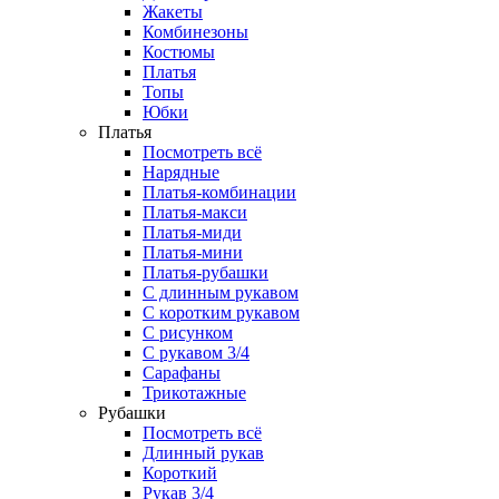
Жакеты
Комбинезоны
Костюмы
Платья
Топы
Юбки
Платья
Посмотреть всё
Нарядные
Платья-комбинации
Платья-макси
Платья-миди
Платья-мини
Платья-рубашки
С длинным рукавом
С коротким рукавом
С рисунком
С рукавом 3/4
Сарафаны
Трикотажные
Рубашки
Посмотреть всё
Длинный рукав
Короткий
Рукав 3/4