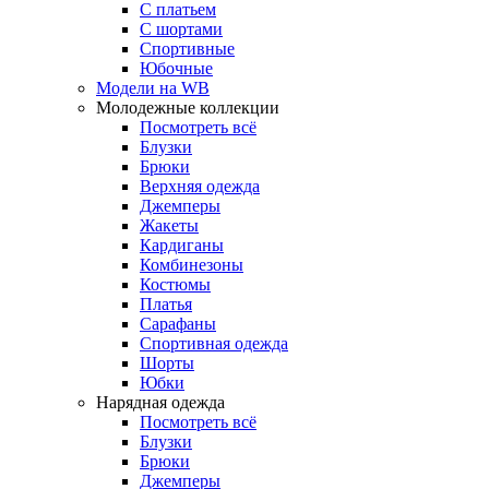
С платьем
С шортами
Спортивные
Юбочные
Модели на WB
Молодежные коллекции
Посмотреть всё
Блузки
Брюки
Верхняя одежда
Джемперы
Жакеты
Кардиганы
Комбинезоны
Костюмы
Платья
Сарафаны
Спортивная одежда
Шорты
Юбки
Нарядная одежда
Посмотреть всё
Блузки
Брюки
Джемперы