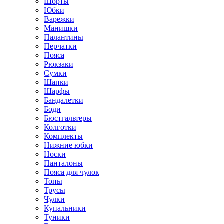
Шорты
Юбки
Варежки
Манишки
Палантины
Перчатки
Пояса
Рюкзаки
Сумки
Шапки
Шарфы
Бандалетки
Боди
Бюстгальтеры
Колготки
Комплекты
Нижние юбки
Носки
Панталоны
Поясa для чулок
Топы
Трусы
Чулки
Купальники
Туники