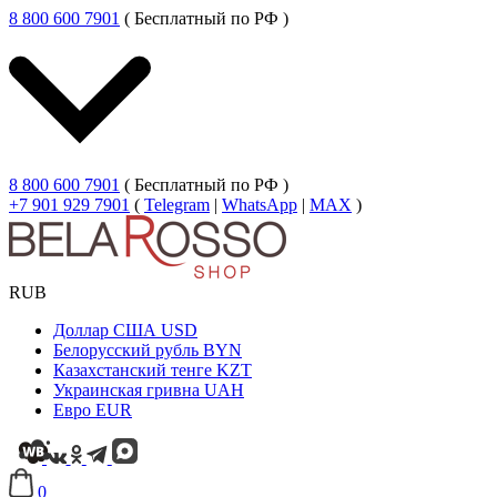
8 800 600 7901
( Бесплатный по РФ )
8 800 600 7901
( Бесплатный по РФ )
+7 901 929 7901
(
Telegram
|
WhatsApp
|
MAX
)
RUB
Доллар США
USD
Белорусский рубль
BYN
Казахстанский тенге
KZT
Украинская гривна
UAH
Евро
EUR
0