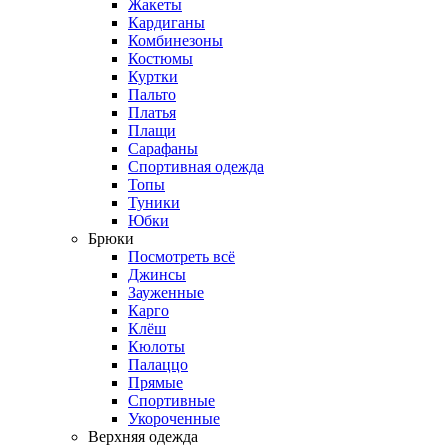
Жакеты
Кардиганы
Комбинезоны
Костюмы
Куртки
Пальто
Платья
Плащи
Сарафаны
Спортивная одежда
Топы
Туники
Юбки
Брюки
Посмотреть всё
Джинсы
Зауженные
Карго
Клёш
Кюлоты
Палаццо
Прямые
Спортивные
Укороченные
Верхняя одежда