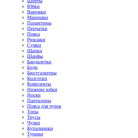
Шорты
Юбки
Варежки
Манишки
Палантины
Перчатки
Пояса
Рюкзаки
Сумки
Шапки
Шарфы
Бандалетки
Боди
Бюстгальтеры
Колготки
Комплекты
Нижние юбки
Носки
Панталоны
Поясa для чулок
Топы
Трусы
Чулки
Купальники
Туники