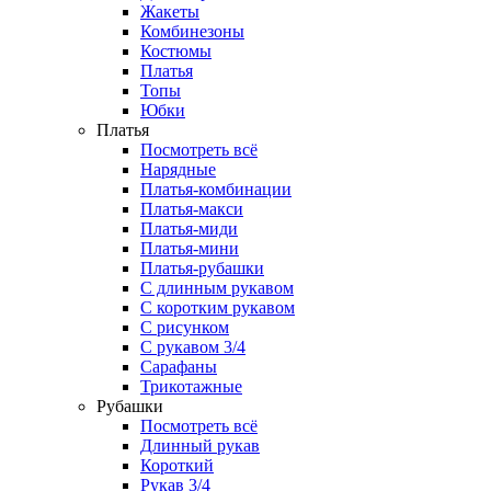
Жакеты
Комбинезоны
Костюмы
Платья
Топы
Юбки
Платья
Посмотреть всё
Нарядные
Платья-комбинации
Платья-макси
Платья-миди
Платья-мини
Платья-рубашки
С длинным рукавом
С коротким рукавом
С рисунком
С рукавом 3/4
Сарафаны
Трикотажные
Рубашки
Посмотреть всё
Длинный рукав
Короткий
Рукав 3/4