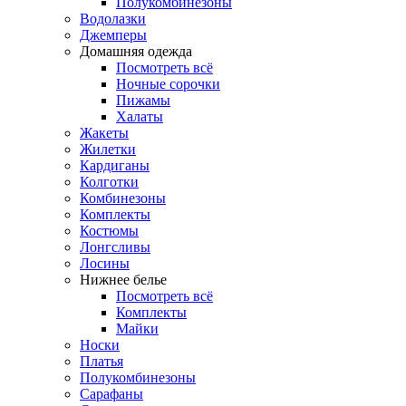
Полукомбинезоны
Водолазки
Джемперы
Домашняя одежда
Посмотреть всё
Ночные сорочки
Пижамы
Халаты
Жакеты
Жилетки
Кардиганы
Колготки
Комбинезоны
Комплекты
Костюмы
Лонгсливы
Лосины
Нижнее белье
Посмотреть всё
Комплекты
Майки
Носки
Платья
Полукомбинезоны
Сарафаны