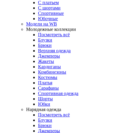
С платьем
С шортами
Спортивные
Юбочные
Модели на WB
Молодежные коллекции
Посмотреть всё
Блузки
Брюки
Верхняя одежда
Джемперы
Жакеты
Кардиганы
Комбинезоны
Костюмы
Платья
Сарафаны
Спортивная одежда
Шорты
Юбки
Нарядная одежда
Посмотреть всё
Блузки
Брюки
Джемперы