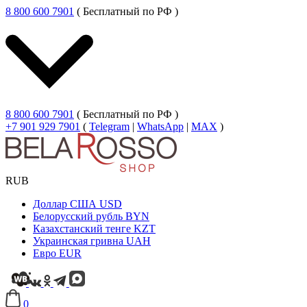
8 800 600 7901
( Бесплатный по РФ )
8 800 600 7901
( Бесплатный по РФ )
+7 901 929 7901
(
Telegram
|
WhatsApp
|
MAX
)
RUB
Доллар США
USD
Белорусский рубль
BYN
Казахстанский тенге
KZT
Украинская гривна
UAH
Евро
EUR
0