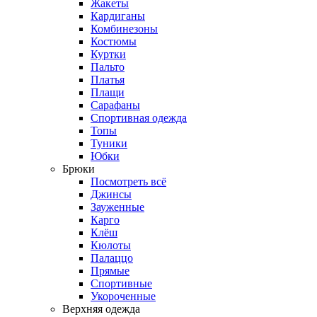
Жакеты
Кардиганы
Комбинезоны
Костюмы
Куртки
Пальто
Платья
Плащи
Сарафаны
Спортивная одежда
Топы
Туники
Юбки
Брюки
Посмотреть всё
Джинсы
Зауженные
Карго
Клёш
Кюлоты
Палаццо
Прямые
Спортивные
Укороченные
Верхняя одежда