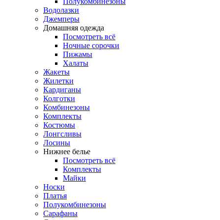
Полукомбинезоны
Водолазки
Джемперы
Домашняя одежда
Посмотреть всё
Ночные сорочки
Пижамы
Халаты
Жакеты
Жилетки
Кардиганы
Колготки
Комбинезоны
Комплекты
Костюмы
Лонгсливы
Лосины
Нижнее белье
Посмотреть всё
Комплекты
Майки
Носки
Платья
Полукомбинезоны
Сарафаны