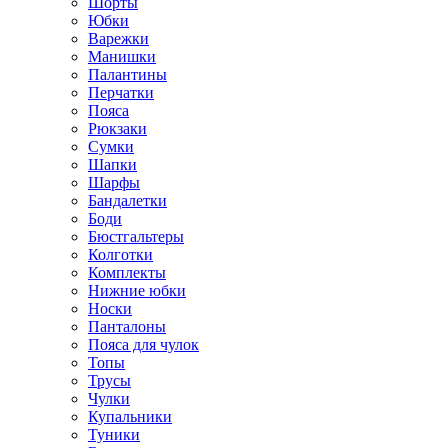
Шорты
Юбки
Варежки
Манишки
Палантины
Перчатки
Пояса
Рюкзаки
Сумки
Шапки
Шарфы
Бандалетки
Боди
Бюстгальтеры
Колготки
Комплекты
Нижние юбки
Носки
Панталоны
Поясa для чулок
Топы
Трусы
Чулки
Купальники
Туники