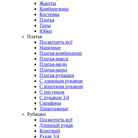
Жакеты
Комбинезоны
Костюмы
Платья
Топы
Юбки
Платья
Посмотреть всё
Нарядные
Платья-комбинации
Платья-макси
Платья-миди
Платья-мини
Платья-рубашки
С длинным рукавом
С коротким рукавом
С рисунком
С рукавом 3/4
Сарафаны
Трикотажные
Рубашки
Посмотреть всё
Длинный рукав
Короткий
Рукав 3/4