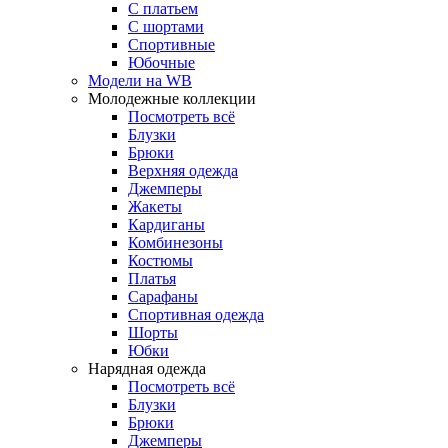
С платьем
С шортами
Спортивные
Юбочные
Модели на WB
Молодежные коллекции
Посмотреть всё
Блузки
Брюки
Верхняя одежда
Джемперы
Жакеты
Кардиганы
Комбинезоны
Костюмы
Платья
Сарафаны
Спортивная одежда
Шорты
Юбки
Нарядная одежда
Посмотреть всё
Блузки
Брюки
Джемперы