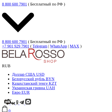
8 800 600 7901
( Бесплатный по РФ )
8 800 600 7901
( Бесплатный по РФ )
+7 901 929 7901
(
Telegram
|
WhatsApp
|
MAX
)
RUB
Доллар США
USD
Белорусский рубль
BYN
Казахстанский тенге
KZT
Украинская гривна
UAH
Евро
EUR
0