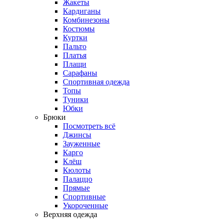
Жакеты
Кардиганы
Комбинезоны
Костюмы
Куртки
Пальто
Платья
Плащи
Сарафаны
Спортивная одежда
Топы
Туники
Юбки
Брюки
Посмотреть всё
Джинсы
Зауженные
Карго
Клёш
Кюлоты
Палаццо
Прямые
Спортивные
Укороченные
Верхняя одежда