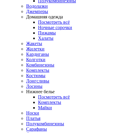
Полукомбинезоны
Водолазки
Джемперы
Домашняя одежда
Посмотреть всё
Ночные сорочки
Пижамы
Халаты
Жакеты
Жилетки
Кардиганы
Колготки
Комбинезоны
Комплекты
Костюмы
Лонгсливы
Лосины
Нижнее белье
Посмотреть всё
Комплекты
Майки
Носки
Платья
Полукомбинезоны
Сарафаны