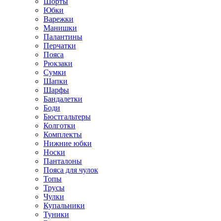
Шорты
Юбки
Варежки
Манишки
Палантины
Перчатки
Пояса
Рюкзаки
Сумки
Шапки
Шарфы
Бандалетки
Боди
Бюстгальтеры
Колготки
Комплекты
Нижние юбки
Носки
Панталоны
Поясa для чулок
Топы
Трусы
Чулки
Купальники
Туники