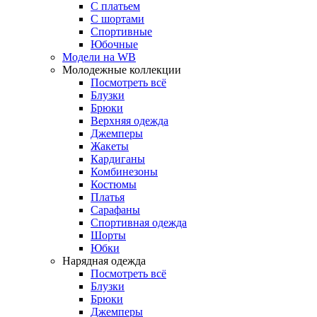
С платьем
С шортами
Спортивные
Юбочные
Модели на WB
Молодежные коллекции
Посмотреть всё
Блузки
Брюки
Верхняя одежда
Джемперы
Жакеты
Кардиганы
Комбинезоны
Костюмы
Платья
Сарафаны
Спортивная одежда
Шорты
Юбки
Нарядная одежда
Посмотреть всё
Блузки
Брюки
Джемперы