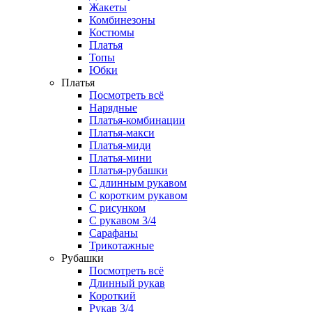
Жакеты
Комбинезоны
Костюмы
Платья
Топы
Юбки
Платья
Посмотреть всё
Нарядные
Платья-комбинации
Платья-макси
Платья-миди
Платья-мини
Платья-рубашки
С длинным рукавом
С коротким рукавом
С рисунком
С рукавом 3/4
Сарафаны
Трикотажные
Рубашки
Посмотреть всё
Длинный рукав
Короткий
Рукав 3/4