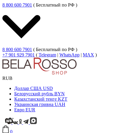
8 800 600 7901
( Бесплатный по РФ )
8 800 600 7901
( Бесплатный по РФ )
+7 901 929 7901
(
Telegram
|
WhatsApp
|
MAX
)
RUB
Доллар США
USD
Белорусский рубль
BYN
Казахстанский тенге
KZT
Украинская гривна
UAH
Евро
EUR
0