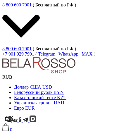
8 800 600 7901
( Бесплатный по РФ )
8 800 600 7901
( Бесплатный по РФ )
+7 901 929 7901
(
Telegram
|
WhatsApp
|
MAX
)
RUB
Доллар США
USD
Белорусский рубль
BYN
Казахстанский тенге
KZT
Украинская гривна
UAH
Евро
EUR
0