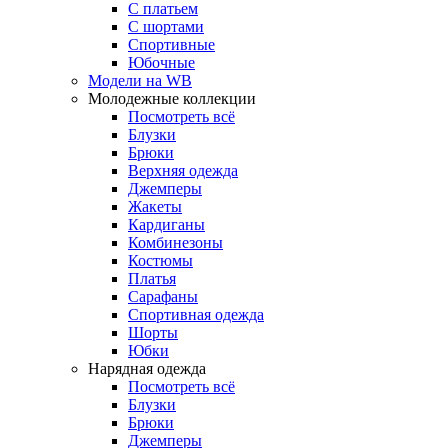
С платьем
С шортами
Спортивные
Юбочные
Модели на WB
Молодежные коллекции
Посмотреть всё
Блузки
Брюки
Верхняя одежда
Джемперы
Жакеты
Кардиганы
Комбинезоны
Костюмы
Платья
Сарафаны
Спортивная одежда
Шорты
Юбки
Нарядная одежда
Посмотреть всё
Блузки
Брюки
Джемперы