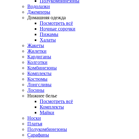
Полукомбинезоны
Водолазки
Джемперы
Домашняя одежда
Посмотреть всё
Ночные сорочки
Пижамы
Халаты
Жакеты
Жилетки
Кардиганы
Колготки
Комбинезоны
Комплекты
Костюмы
Лонгсливы
Лосины
Нижнее белье
Посмотреть всё
Комплекты
Майки
Носки
Платья
Полукомбинезоны
Сарафаны