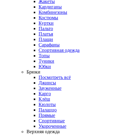
Жакеты
Кардиганы
Комбинезоны
Костюмы
Куртки
Пальто
Платья
Плащи
Сарафаны
Спортивная одежда
Топы
Туники
Юбки
Брюки
Посмотреть всё
Джинсы
Зауженные
Карго
Клёш
Кюлоты
Палаццо
Прямые
Спортивные
Укороченные
Верхняя одежда