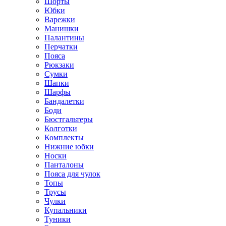
Шорты
Юбки
Варежки
Манишки
Палантины
Перчатки
Пояса
Рюкзаки
Сумки
Шапки
Шарфы
Бандалетки
Боди
Бюстгальтеры
Колготки
Комплекты
Нижние юбки
Носки
Панталоны
Поясa для чулок
Топы
Трусы
Чулки
Купальники
Туники