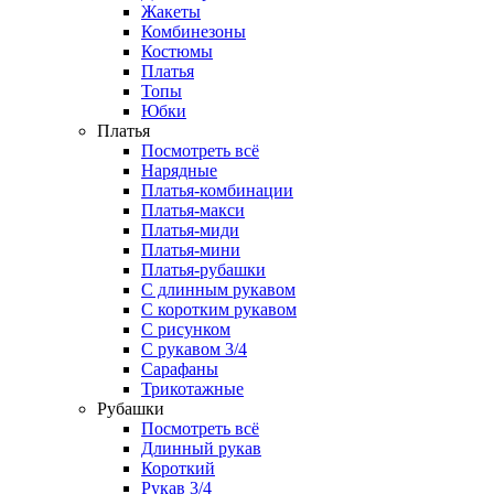
Жакеты
Комбинезоны
Костюмы
Платья
Топы
Юбки
Платья
Посмотреть всё
Нарядные
Платья-комбинации
Платья-макси
Платья-миди
Платья-мини
Платья-рубашки
С длинным рукавом
С коротким рукавом
С рисунком
С рукавом 3/4
Сарафаны
Трикотажные
Рубашки
Посмотреть всё
Длинный рукав
Короткий
Рукав 3/4