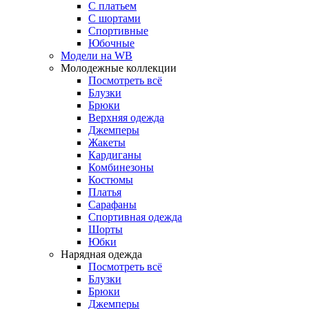
С платьем
С шортами
Спортивные
Юбочные
Модели на WB
Молодежные коллекции
Посмотреть всё
Блузки
Брюки
Верхняя одежда
Джемперы
Жакеты
Кардиганы
Комбинезоны
Костюмы
Платья
Сарафаны
Спортивная одежда
Шорты
Юбки
Нарядная одежда
Посмотреть всё
Блузки
Брюки
Джемперы