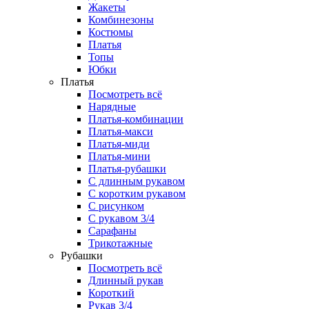
Жакеты
Комбинезоны
Костюмы
Платья
Топы
Юбки
Платья
Посмотреть всё
Нарядные
Платья-комбинации
Платья-макси
Платья-миди
Платья-мини
Платья-рубашки
С длинным рукавом
С коротким рукавом
С рисунком
С рукавом 3/4
Сарафаны
Трикотажные
Рубашки
Посмотреть всё
Длинный рукав
Короткий
Рукав 3/4