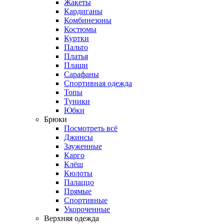
Жакеты
Кардиганы
Комбинезоны
Костюмы
Куртки
Пальто
Платья
Плащи
Сарафаны
Спортивная одежда
Топы
Туники
Юбки
Брюки
Посмотреть всё
Джинсы
Зауженные
Карго
Клёш
Кюлоты
Палаццо
Прямые
Спортивные
Укороченные
Верхняя одежда