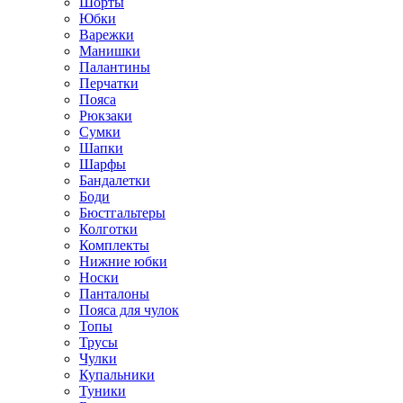
Шорты
Юбки
Варежки
Манишки
Палантины
Перчатки
Пояса
Рюкзаки
Сумки
Шапки
Шарфы
Бандалетки
Боди
Бюстгальтеры
Колготки
Комплекты
Нижние юбки
Носки
Панталоны
Поясa для чулок
Топы
Трусы
Чулки
Купальники
Туники