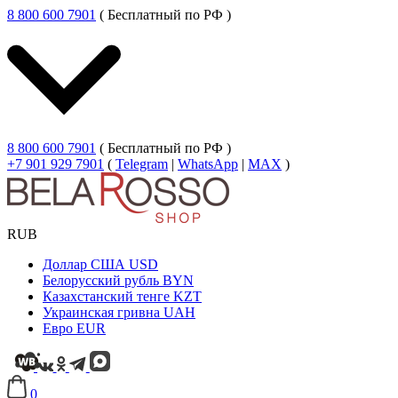
8 800 600 7901
( Бесплатный по РФ )
8 800 600 7901
( Бесплатный по РФ )
+7 901 929 7901
(
Telegram
|
WhatsApp
|
MAX
)
RUB
Доллар США
USD
Белорусский рубль
BYN
Казахстанский тенге
KZT
Украинская гривна
UAH
Евро
EUR
0