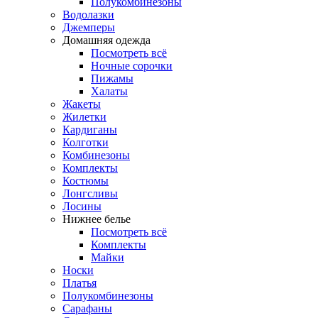
Полукомбинезоны
Водолазки
Джемперы
Домашняя одежда
Посмотреть всё
Ночные сорочки
Пижамы
Халаты
Жакеты
Жилетки
Кардиганы
Колготки
Комбинезоны
Комплекты
Костюмы
Лонгсливы
Лосины
Нижнее белье
Посмотреть всё
Комплекты
Майки
Носки
Платья
Полукомбинезоны
Сарафаны