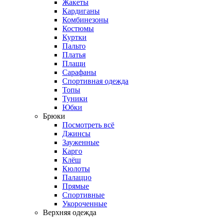
Жакеты
Кардиганы
Комбинезоны
Костюмы
Куртки
Пальто
Платья
Плащи
Сарафаны
Спортивная одежда
Топы
Туники
Юбки
Брюки
Посмотреть всё
Джинсы
Зауженные
Карго
Клёш
Кюлоты
Палаццо
Прямые
Спортивные
Укороченные
Верхняя одежда