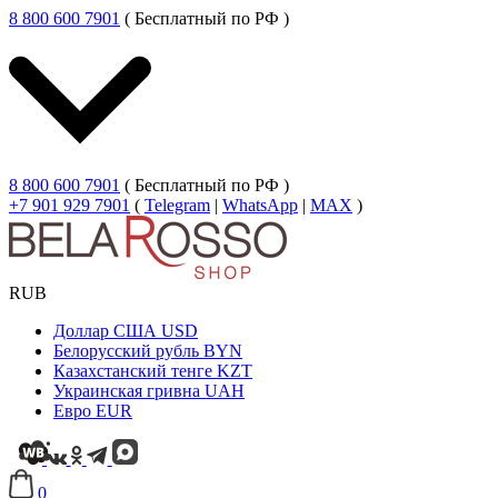
8 800 600 7901
( Бесплатный по РФ )
8 800 600 7901
( Бесплатный по РФ )
+7 901 929 7901
(
Telegram
|
WhatsApp
|
MAX
)
RUB
Доллар США
USD
Белорусский рубль
BYN
Казахстанский тенге
KZT
Украинская гривна
UAH
Евро
EUR
0