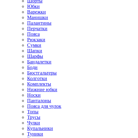
Шорты
Юбки
Варежки
Манишки
Палантины
Перчатки
Пояса
Рюкзаки
Сумки
Шапки
Шарфы
Бандалетки
Боди
Бюстгальтеры
Колготки
Комплекты
Нижние юбки
Носки
Панталоны
Поясa для чулок
Топы
Трусы
Чулки
Купальники
Туники