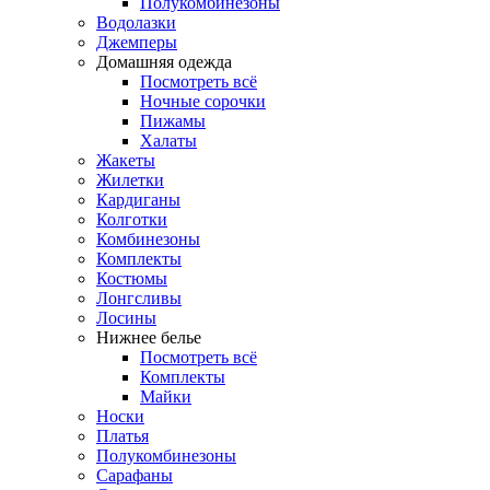
Полукомбинезоны
Водолазки
Джемперы
Домашняя одежда
Посмотреть всё
Ночные сорочки
Пижамы
Халаты
Жакеты
Жилетки
Кардиганы
Колготки
Комбинезоны
Комплекты
Костюмы
Лонгсливы
Лосины
Нижнее белье
Посмотреть всё
Комплекты
Майки
Носки
Платья
Полукомбинезоны
Сарафаны