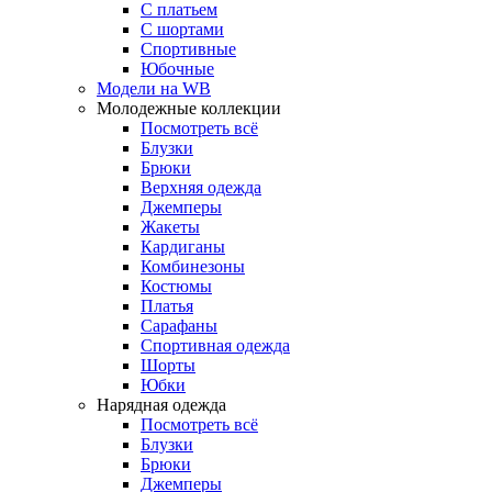
С платьем
С шортами
Спортивные
Юбочные
Модели на WB
Молодежные коллекции
Посмотреть всё
Блузки
Брюки
Верхняя одежда
Джемперы
Жакеты
Кардиганы
Комбинезоны
Костюмы
Платья
Сарафаны
Спортивная одежда
Шорты
Юбки
Нарядная одежда
Посмотреть всё
Блузки
Брюки
Джемперы