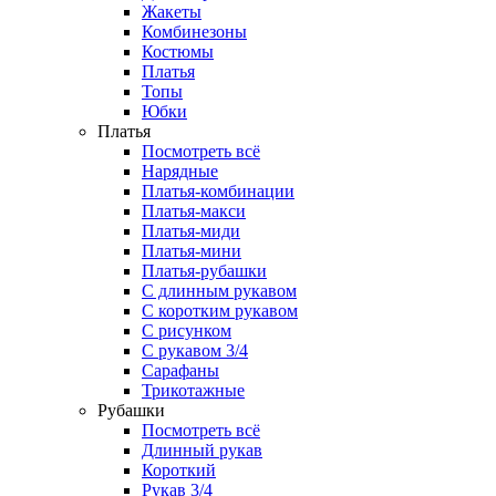
Жакеты
Комбинезоны
Костюмы
Платья
Топы
Юбки
Платья
Посмотреть всё
Нарядные
Платья-комбинации
Платья-макси
Платья-миди
Платья-мини
Платья-рубашки
С длинным рукавом
С коротким рукавом
С рисунком
С рукавом 3/4
Сарафаны
Трикотажные
Рубашки
Посмотреть всё
Длинный рукав
Короткий
Рукав 3/4