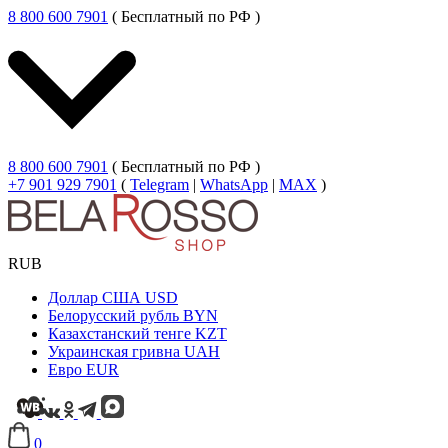
8 800 600 7901
( Бесплатный по РФ )
8 800 600 7901
( Бесплатный по РФ )
+7 901 929 7901
(
Telegram
|
WhatsApp
|
MAX
)
RUB
Доллар США
USD
Белорусский рубль
BYN
Казахстанский тенге
KZT
Украинская гривна
UAH
Евро
EUR
0