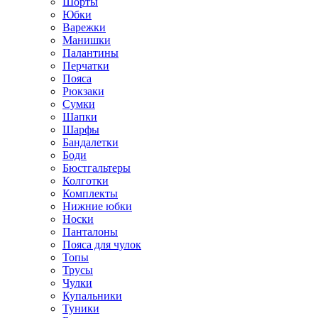
Шорты
Юбки
Варежки
Манишки
Палантины
Перчатки
Пояса
Рюкзаки
Сумки
Шапки
Шарфы
Бандалетки
Боди
Бюстгальтеры
Колготки
Комплекты
Нижние юбки
Носки
Панталоны
Поясa для чулок
Топы
Трусы
Чулки
Купальники
Туники