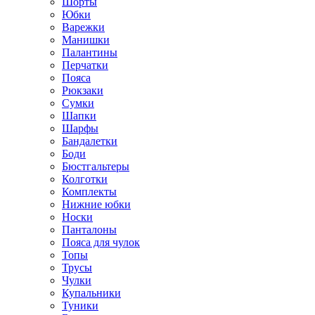
Шорты
Юбки
Варежки
Манишки
Палантины
Перчатки
Пояса
Рюкзаки
Сумки
Шапки
Шарфы
Бандалетки
Боди
Бюстгальтеры
Колготки
Комплекты
Нижние юбки
Носки
Панталоны
Поясa для чулок
Топы
Трусы
Чулки
Купальники
Туники