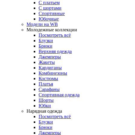
С платьем
С шортами
Спортивные
Юбочные
Модели на WB
Молодежные коллекции
Посмотреть всё
Блузки
Брюки
Верхняя одежда
Джемперы
Жакеты
Кардиганы
Комбинезоны
Костюмы
Платья
Сарафаны
Спортивная одежда
Шорты
Юбки
Нарядная одежда
Посмотреть всё
Блузки
Брюки
Джемперы