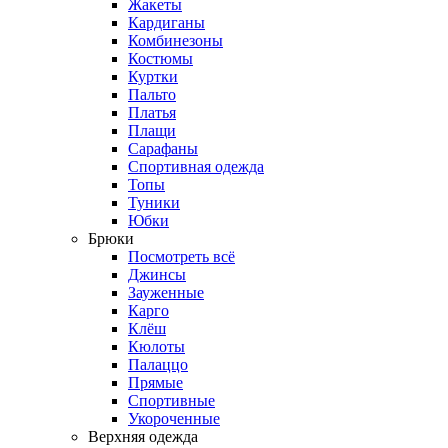
Жакеты
Кардиганы
Комбинезоны
Костюмы
Куртки
Пальто
Платья
Плащи
Сарафаны
Спортивная одежда
Топы
Туники
Юбки
Брюки
Посмотреть всё
Джинсы
Зауженные
Карго
Клёш
Кюлоты
Палаццо
Прямые
Спортивные
Укороченные
Верхняя одежда