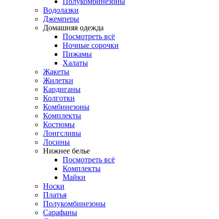
Полукомбинезоны
Водолазки
Джемперы
Домашняя одежда
Посмотреть всё
Ночные сорочки
Пижамы
Халаты
Жакеты
Жилетки
Кардиганы
Колготки
Комбинезоны
Комплекты
Костюмы
Лонгсливы
Лосины
Нижнее белье
Посмотреть всё
Комплекты
Майки
Носки
Платья
Полукомбинезоны
Сарафаны