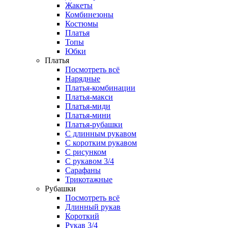
Жакеты
Комбинезоны
Костюмы
Платья
Топы
Юбки
Платья
Посмотреть всё
Нарядные
Платья-комбинации
Платья-макси
Платья-миди
Платья-мини
Платья-рубашки
С длинным рукавом
С коротким рукавом
С рисунком
С рукавом 3/4
Сарафаны
Трикотажные
Рубашки
Посмотреть всё
Длинный рукав
Короткий
Рукав 3/4