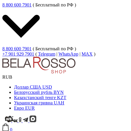
8 800 600 7901
( Бесплатный по РФ )
8 800 600 7901
( Бесплатный по РФ )
+7 901 929 7901
(
Telegram
|
WhatsApp
|
MAX
)
RUB
Доллар США
USD
Белорусский рубль
BYN
Казахстанский тенге
KZT
Украинская гривна
UAH
Евро
EUR
0