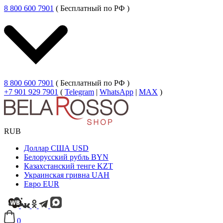
8 800 600 7901
( Бесплатный по РФ )
8 800 600 7901
( Бесплатный по РФ )
+7 901 929 7901
(
Telegram
|
WhatsApp
|
MAX
)
RUB
Доллар США
USD
Белорусский рубль
BYN
Казахстанский тенге
KZT
Украинская гривна
UAH
Евро
EUR
0