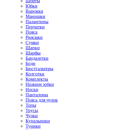
Шорты
Юбки
Варежки
Манишки
Палантины
Перчатки
Пояса
Рюкзаки
Сумки
Шапки
Шарфы
Бандалетки
Боди
Бюстгальтеры
Колготки
Комплекты
Нижние юбки
Носки
Панталоны
Поясa для чулок
Топы
Трусы
Чулки
Купальники
Туники