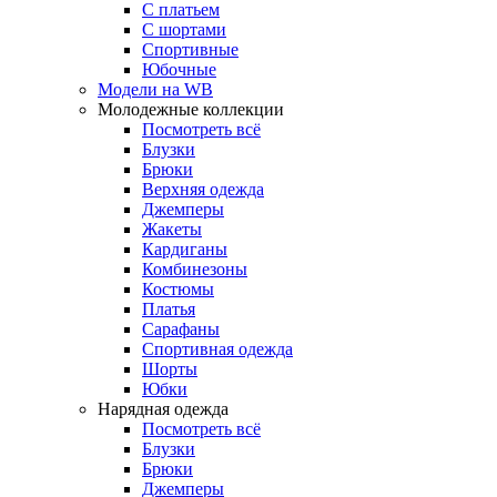
С платьем
С шортами
Спортивные
Юбочные
Модели на WB
Молодежные коллекции
Посмотреть всё
Блузки
Брюки
Верхняя одежда
Джемперы
Жакеты
Кардиганы
Комбинезоны
Костюмы
Платья
Сарафаны
Спортивная одежда
Шорты
Юбки
Нарядная одежда
Посмотреть всё
Блузки
Брюки
Джемперы