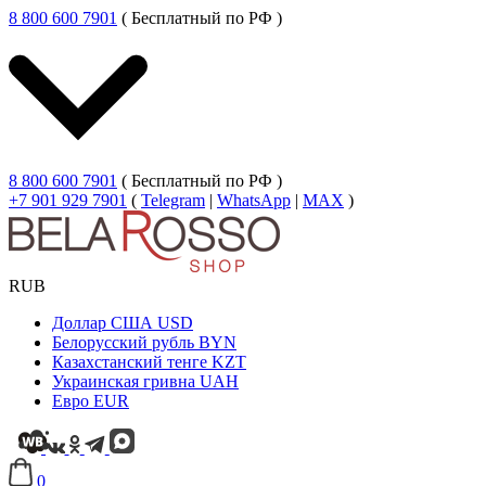
8 800 600 7901
( Бесплатный по РФ )
8 800 600 7901
( Бесплатный по РФ )
+7 901 929 7901
(
Telegram
|
WhatsApp
|
MAX
)
RUB
Доллар США
USD
Белорусский рубль
BYN
Казахстанский тенге
KZT
Украинская гривна
UAH
Евро
EUR
0