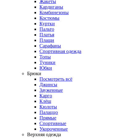
Жакеты
Кардиганы
Комбинезоны
Костюмы
Куртки
Пальто
Платья
Плащи
Сарафаны
Спортивная одежда
Топы
Туники
Юбки
Брюки
Посмотреть всё
Джинсы
Зауженные
Карго
Клёш
Кюлоты
Палаццо
Прямые
Спортивные
Укороченные
Верхняя одежда