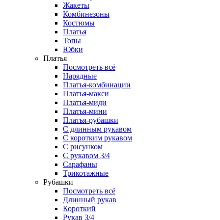
Жакеты
Комбинезоны
Костюмы
Платья
Топы
Юбки
Платья
Посмотреть всё
Нарядные
Платья-комбинации
Платья-макси
Платья-миди
Платья-мини
Платья-рубашки
С длинным рукавом
С коротким рукавом
С рисунком
С рукавом 3/4
Сарафаны
Трикотажные
Рубашки
Посмотреть всё
Длинный рукав
Короткий
Рукав 3/4