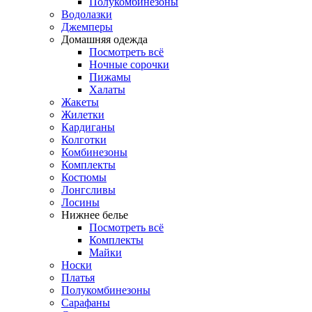
Полукомбинезоны
Водолазки
Джемперы
Домашняя одежда
Посмотреть всё
Ночные сорочки
Пижамы
Халаты
Жакеты
Жилетки
Кардиганы
Колготки
Комбинезоны
Комплекты
Костюмы
Лонгсливы
Лосины
Нижнее белье
Посмотреть всё
Комплекты
Майки
Носки
Платья
Полукомбинезоны
Сарафаны