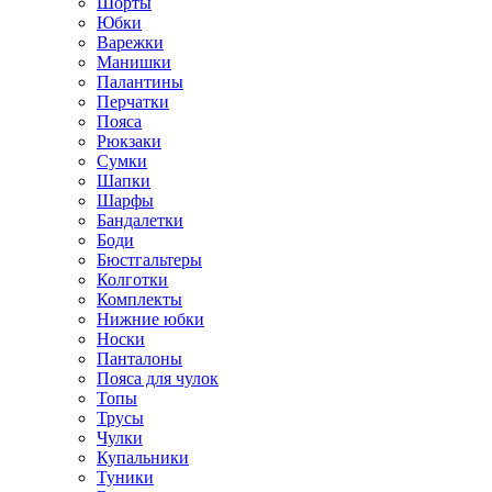
Шорты
Юбки
Варежки
Манишки
Палантины
Перчатки
Пояса
Рюкзаки
Сумки
Шапки
Шарфы
Бандалетки
Боди
Бюстгальтеры
Колготки
Комплекты
Нижние юбки
Носки
Панталоны
Поясa для чулок
Топы
Трусы
Чулки
Купальники
Туники