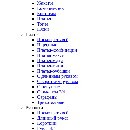
Жакеты
Комбинезоны
Костюмы
Платья
Топы
Юбки
Платья
Посмотреть всё
Нарядные
Платья-комбинации
Платья-макси
Платья-миди
Платья-мини
Платья-рубашки
С длинным рукавом
С коротким рукавом
С рисунком
С рукавом 3/4
Сарафаны
Трикотажные
Рубашки
Посмотреть всё
Длинный рукав
Короткий
Рукав 3/4