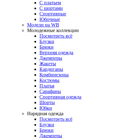
С платьем
С шортами
Спортивные
Юбочные
Модели на WB
Молодежные коллекции
Посмотреть всё
Блузки
Брюки
Верхняя одежда
Джемперы
Жакеты
Кардиганы
Комбинезоны
Костюмы
Платья
Сарафаны
Спортивная одежда
Шорты
Юбки
Нарядная одежда
Посмотреть всё
Блузки
Брюки
Джемперы