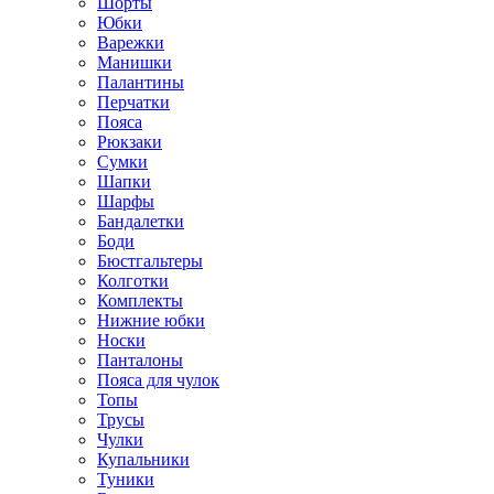
Шорты
Юбки
Варежки
Манишки
Палантины
Перчатки
Пояса
Рюкзаки
Сумки
Шапки
Шарфы
Бандалетки
Боди
Бюстгальтеры
Колготки
Комплекты
Нижние юбки
Носки
Панталоны
Поясa для чулок
Топы
Трусы
Чулки
Купальники
Туники