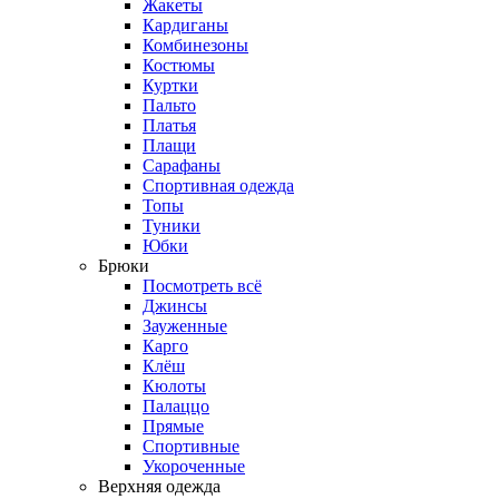
Жакеты
Кардиганы
Комбинезоны
Костюмы
Куртки
Пальто
Платья
Плащи
Сарафаны
Спортивная одежда
Топы
Туники
Юбки
Брюки
Посмотреть всё
Джинсы
Зауженные
Карго
Клёш
Кюлоты
Палаццо
Прямые
Спортивные
Укороченные
Верхняя одежда