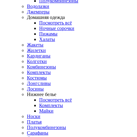
Полукомбинезоны
Водолазки
Джемперы
Домашняя одежда
Посмотреть всё
Ночные сорочки
Пижамы
Халаты
Жакеты
Жилетки
Кардиганы
Колготки
Комбинезоны
Комплекты
Костюмы
Лонгсливы
Лосины
Нижнее белье
Посмотреть всё
Комплекты
Майки
Носки
Платья
Полукомбинезоны
Сарафаны