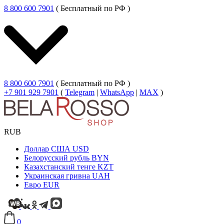
8 800 600 7901
( Бесплатный по РФ )
8 800 600 7901
( Бесплатный по РФ )
+7 901 929 7901
(
Telegram
|
WhatsApp
|
MAX
)
RUB
Доллар США
USD
Белорусский рубль
BYN
Казахстанский тенге
KZT
Украинская гривна
UAH
Евро
EUR
0