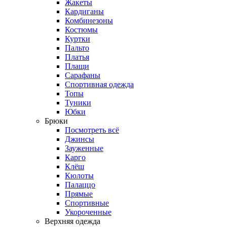
Жакеты
Кардиганы
Комбинезоны
Костюмы
Куртки
Пальто
Платья
Плащи
Сарафаны
Спортивная одежда
Топы
Туники
Юбки
Брюки
Посмотреть всё
Джинсы
Зауженные
Карго
Клёш
Кюлоты
Палаццо
Прямые
Спортивные
Укороченные
Верхняя одежда