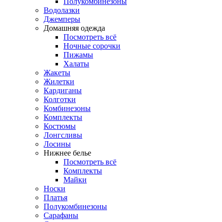
Полукомбинезоны
Водолазки
Джемперы
Домашняя одежда
Посмотреть всё
Ночные сорочки
Пижамы
Халаты
Жакеты
Жилетки
Кардиганы
Колготки
Комбинезоны
Комплекты
Костюмы
Лонгсливы
Лосины
Нижнее белье
Посмотреть всё
Комплекты
Майки
Носки
Платья
Полукомбинезоны
Сарафаны