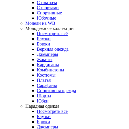
С платьем
С шортами
Спортивные
Юбочные
Модели на WB
Молодежные коллекции
Посмотреть всё
Блузки
Брюки
Верхняя одежда
Джемперы
Жакеты
Кардиганы
Комбинезоны
Костюмы
Платья
Сарафаны
Спортивная одежда
Шорты
Юбки
Нарядная одежда
Посмотреть всё
Блузки
Брюки
Джемперы