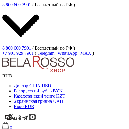
8 800 600 7901
( Бесплатный по РФ )
8 800 600 7901
( Бесплатный по РФ )
+7 901 929 7901
(
Telegram
|
WhatsApp
|
MAX
)
RUB
Доллар США
USD
Белорусский рубль
BYN
Казахстанский тенге
KZT
Украинская гривна
UAH
Евро
EUR
0