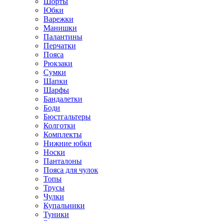
Шорты
Юбки
Варежки
Манишки
Палантины
Перчатки
Пояса
Рюкзаки
Сумки
Шапки
Шарфы
Бандалетки
Боди
Бюстгальтеры
Колготки
Комплекты
Нижние юбки
Носки
Панталоны
Поясa для чулок
Топы
Трусы
Чулки
Купальники
Туники