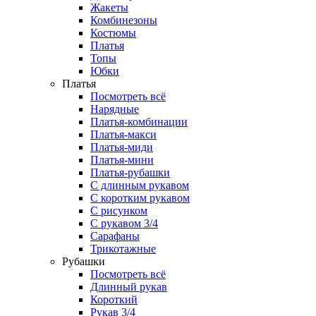
Жакеты
Комбинезоны
Костюмы
Платья
Топы
Юбки
Платья
Посмотреть всё
Нарядные
Платья-комбинации
Платья-макси
Платья-миди
Платья-мини
Платья-рубашки
С длинным рукавом
С коротким рукавом
С рисунком
С рукавом 3/4
Сарафаны
Трикотажные
Рубашки
Посмотреть всё
Длинный рукав
Короткий
Рукав 3/4