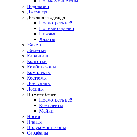
Полукомбинезоны
Водолазки
Джемперы
Домашняя одежда
Посмотреть всё
Ночные сорочки
Пижамы
Халаты
Жакеты
Жилетки
Кардиганы
Колготки
Комбинезоны
Комплекты
Костюмы
Лонгсливы
Лосины
Нижнее белье
Посмотреть всё
Комплекты
Майки
Носки
Платья
Полукомбинезоны
Сарафаны