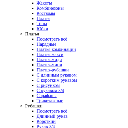
Жакеты
Комбинезоны
Костюмы
Платья
Топы
Юбки
Платья
Посмотреть всё
Нарядные
Платья-комбинации
Платья-макси
Платья-миди
Платья-мини
Платья-рубашки
С длинным рукавом
С коротким рукавом
С рисунком
С рукавом 3/4
Сарафаны
Трикотажные
Рубашки
Посмотреть всё
Длинный рукав
Короткий
Рукав 3/4