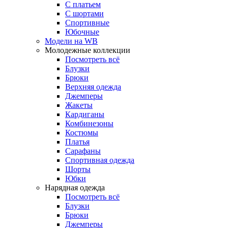
С платьем
С шортами
Спортивные
Юбочные
Модели на WB
Молодежные коллекции
Посмотреть всё
Блузки
Брюки
Верхняя одежда
Джемперы
Жакеты
Кардиганы
Комбинезоны
Костюмы
Платья
Сарафаны
Спортивная одежда
Шорты
Юбки
Нарядная одежда
Посмотреть всё
Блузки
Брюки
Джемперы