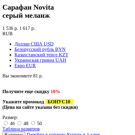
Сарафан Novita
серый меланж
1 536 р.
1 617 р.
RUB
Доллар США
USD
Белорусский рубль
BYN
Казахстанский тенге
KZT
Украинская гривна
UAH
Евро
EUR
Вы экономите 81 р.
Получите еще скидку
10
%
Укажите промокод
БОНУС10
(Цена на сайте указана без скидки)
Размер:
46
48
50
Таблица размеров
Перейти в корзину
Купить в 1 клик