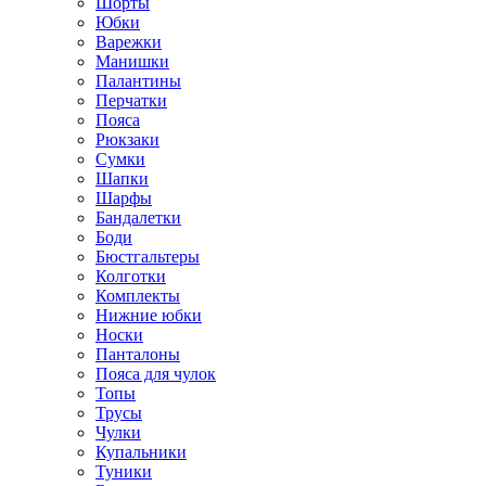
Шорты
Юбки
Варежки
Манишки
Палантины
Перчатки
Пояса
Рюкзаки
Сумки
Шапки
Шарфы
Бандалетки
Боди
Бюстгальтеры
Колготки
Комплекты
Нижние юбки
Носки
Панталоны
Поясa для чулок
Топы
Трусы
Чулки
Купальники
Туники