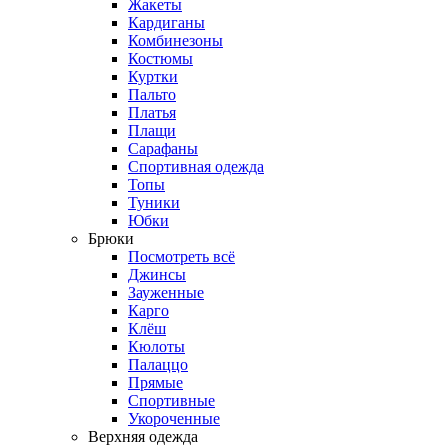
Жакеты
Кардиганы
Комбинезоны
Костюмы
Куртки
Пальто
Платья
Плащи
Сарафаны
Спортивная одежда
Топы
Туники
Юбки
Брюки
Посмотреть всё
Джинсы
Зауженные
Карго
Клёш
Кюлоты
Палаццо
Прямые
Спортивные
Укороченные
Верхняя одежда