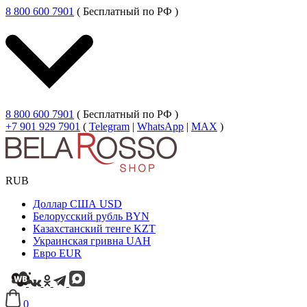
8 800 600 7901
( Бесплатный по РФ )
8 800 600 7901
( Бесплатный по РФ )
+7 901 929 7901
(
Telegram
|
WhatsApp
|
MAX
)
RUB
Доллар США
USD
Белорусский рубль
BYN
Казахстанский тенге
KZT
Украинская гривна
UAH
Евро
EUR
0