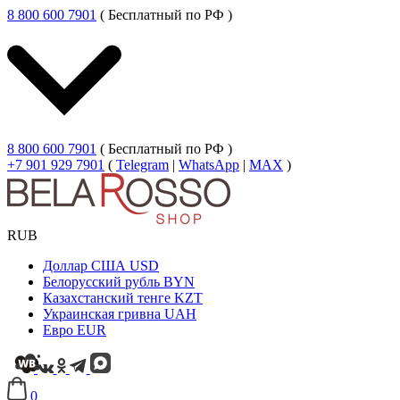
8 800 600 7901
( Бесплатный по РФ )
8 800 600 7901
( Бесплатный по РФ )
+7 901 929 7901
(
Telegram
|
WhatsApp
|
MAX
)
RUB
Доллар США
USD
Белорусский рубль
BYN
Казахстанский тенге
KZT
Украинская гривна
UAH
Евро
EUR
0