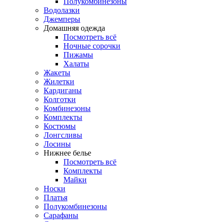
Полукомбинезоны
Водолазки
Джемперы
Домашняя одежда
Посмотреть всё
Ночные сорочки
Пижамы
Халаты
Жакеты
Жилетки
Кардиганы
Колготки
Комбинезоны
Комплекты
Костюмы
Лонгсливы
Лосины
Нижнее белье
Посмотреть всё
Комплекты
Майки
Носки
Платья
Полукомбинезоны
Сарафаны