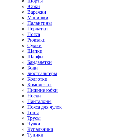
Шорты
Юбки
Варежки
Манишки
Палантины
Перчатки
Пояса
Рюкзаки
Сумки
Шапки
Шарфы
Бандалетки
Боди
Бюстгальтеры
Колготки
Комплекты
Нижние юбки
Носки
Панталоны
Поясa для чулок
Топы
Трусы
Чулки
Купальники
Туники