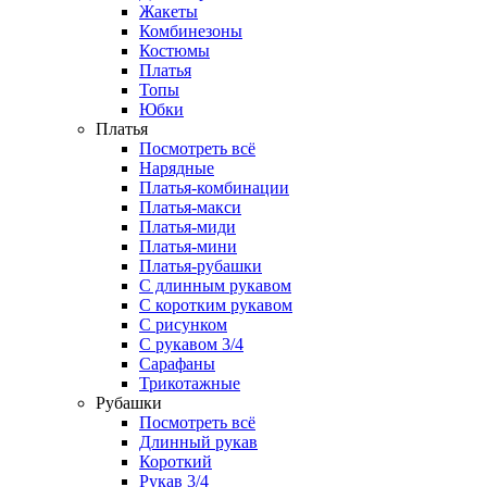
Жакеты
Комбинезоны
Костюмы
Платья
Топы
Юбки
Платья
Посмотреть всё
Нарядные
Платья-комбинации
Платья-макси
Платья-миди
Платья-мини
Платья-рубашки
С длинным рукавом
С коротким рукавом
С рисунком
С рукавом 3/4
Сарафаны
Трикотажные
Рубашки
Посмотреть всё
Длинный рукав
Короткий
Рукав 3/4