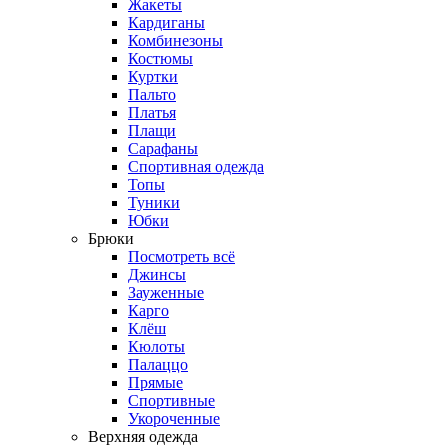
Жакеты
Кардиганы
Комбинезоны
Костюмы
Куртки
Пальто
Платья
Плащи
Сарафаны
Спортивная одежда
Топы
Туники
Юбки
Брюки
Посмотреть всё
Джинсы
Зауженные
Карго
Клёш
Кюлоты
Палаццо
Прямые
Спортивные
Укороченные
Верхняя одежда