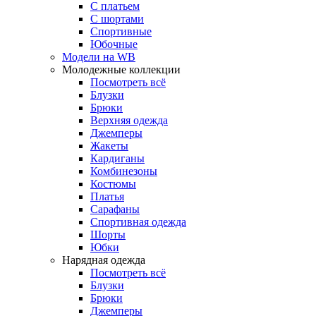
С платьем
С шортами
Спортивные
Юбочные
Модели на WB
Молодежные коллекции
Посмотреть всё
Блузки
Брюки
Верхняя одежда
Джемперы
Жакеты
Кардиганы
Комбинезоны
Костюмы
Платья
Сарафаны
Спортивная одежда
Шорты
Юбки
Нарядная одежда
Посмотреть всё
Блузки
Брюки
Джемперы