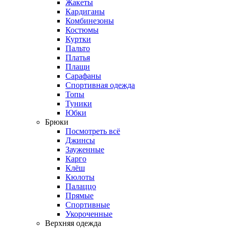
Жакеты
Кардиганы
Комбинезоны
Костюмы
Куртки
Пальто
Платья
Плащи
Сарафаны
Спортивная одежда
Топы
Туники
Юбки
Брюки
Посмотреть всё
Джинсы
Зауженные
Карго
Клёш
Кюлоты
Палаццо
Прямые
Спортивные
Укороченные
Верхняя одежда