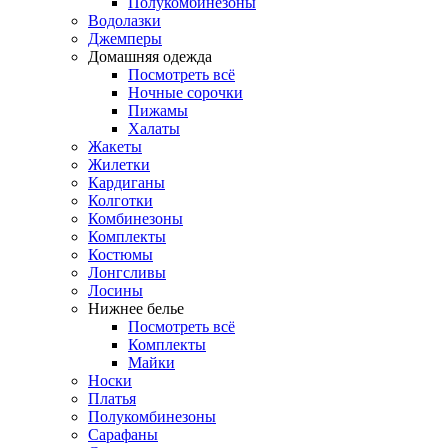
Полукомбинезоны
Водолазки
Джемперы
Домашняя одежда
Посмотреть всё
Ночные сорочки
Пижамы
Халаты
Жакеты
Жилетки
Кардиганы
Колготки
Комбинезоны
Комплекты
Костюмы
Лонгсливы
Лосины
Нижнее белье
Посмотреть всё
Комплекты
Майки
Носки
Платья
Полукомбинезоны
Сарафаны