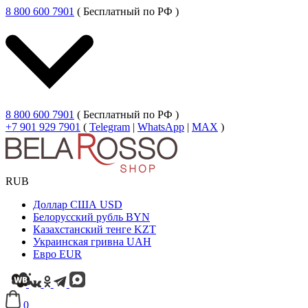
8 800 600 7901
( Бесплатный по РФ )
8 800 600 7901
( Бесплатный по РФ )
+7 901 929 7901
(
Telegram
|
WhatsApp
|
MAX
)
RUB
Доллар США
USD
Белорусский рубль
BYN
Казахстанский тенге
KZT
Украинская гривна
UAH
Евро
EUR
0