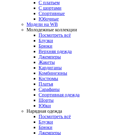
С платьем
С шортами
Спортивные
Юбочные
Модели на WB
Молодежные коллекции
Посмотреть всё
Блузки
Брюки
Верхняя одежда
Джемперы
Жакеты
Кардиганы
Комбинезоны
Костюмы
Платья
Сарафаны
Спортивная одежда
Шорты
Юбки
Нарядная одежда
Посмотреть всё
Блузки
Брюки
Джемперы