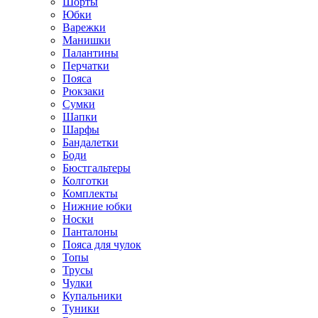
Шорты
Юбки
Варежки
Манишки
Палантины
Перчатки
Пояса
Рюкзаки
Сумки
Шапки
Шарфы
Бандалетки
Боди
Бюстгальтеры
Колготки
Комплекты
Нижние юбки
Носки
Панталоны
Поясa для чулок
Топы
Трусы
Чулки
Купальники
Туники