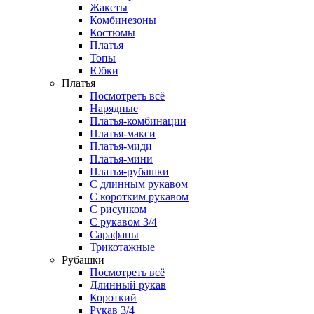
Жакеты
Комбинезоны
Костюмы
Платья
Топы
Юбки
Платья
Посмотреть всё
Нарядные
Платья-комбинации
Платья-макси
Платья-миди
Платья-мини
Платья-рубашки
С длинным рукавом
С коротким рукавом
С рисунком
С рукавом 3/4
Сарафаны
Трикотажные
Рубашки
Посмотреть всё
Длинный рукав
Короткий
Рукав 3/4