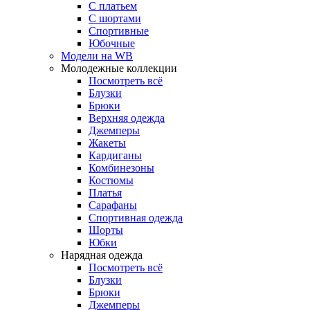
С платьем
С шортами
Спортивные
Юбочные
Модели на WB
Молодежные коллекции
Посмотреть всё
Блузки
Брюки
Верхняя одежда
Джемперы
Жакеты
Кардиганы
Комбинезоны
Костюмы
Платья
Сарафаны
Спортивная одежда
Шорты
Юбки
Нарядная одежда
Посмотреть всё
Блузки
Брюки
Джемперы