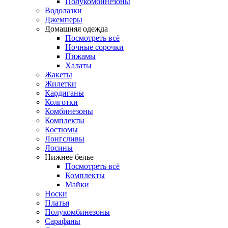
Полукомбинезоны
Водолазки
Джемперы
Домашняя одежда
Посмотреть всё
Ночные сорочки
Пижамы
Халаты
Жакеты
Жилетки
Кардиганы
Колготки
Комбинезоны
Комплекты
Костюмы
Лонгсливы
Лосины
Нижнее белье
Посмотреть всё
Комплекты
Майки
Носки
Платья
Полукомбинезоны
Сарафаны