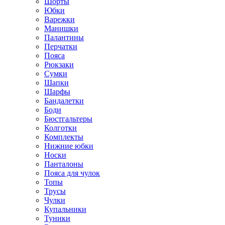
Шорты
Юбки
Варежки
Манишки
Палантины
Перчатки
Пояса
Рюкзаки
Сумки
Шапки
Шарфы
Бандалетки
Боди
Бюстгальтеры
Колготки
Комплекты
Нижние юбки
Носки
Панталоны
Поясa для чулок
Топы
Трусы
Чулки
Купальники
Туники