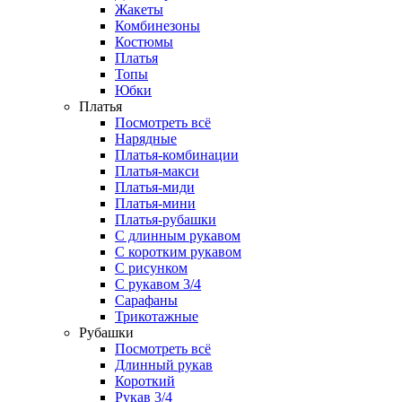
Жакеты
Комбинезоны
Костюмы
Платья
Топы
Юбки
Платья
Посмотреть всё
Нарядные
Платья-комбинации
Платья-макси
Платья-миди
Платья-мини
Платья-рубашки
С длинным рукавом
С коротким рукавом
С рисунком
С рукавом 3/4
Сарафаны
Трикотажные
Рубашки
Посмотреть всё
Длинный рукав
Короткий
Рукав 3/4