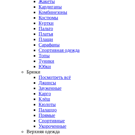
Жакеты
Кардиганы
Комбинезоны
Костюмы
Куртки
Пальто
Платья
Плащи
Сарафаны
Спортивная одежда
Топы
Туники
Юбки
Брюки
Посмотреть всё
Джинсы
Зауженные
Карго
Клёш
Кюлоты
Палаццо
Прямые
Спортивные
Укороченные
Верхняя одежда