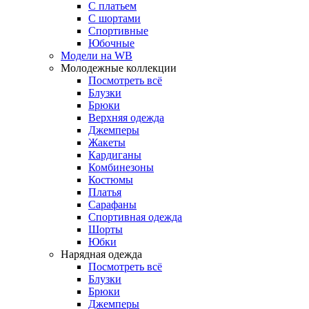
С платьем
С шортами
Спортивные
Юбочные
Модели на WB
Молодежные коллекции
Посмотреть всё
Блузки
Брюки
Верхняя одежда
Джемперы
Жакеты
Кардиганы
Комбинезоны
Костюмы
Платья
Сарафаны
Спортивная одежда
Шорты
Юбки
Нарядная одежда
Посмотреть всё
Блузки
Брюки
Джемперы