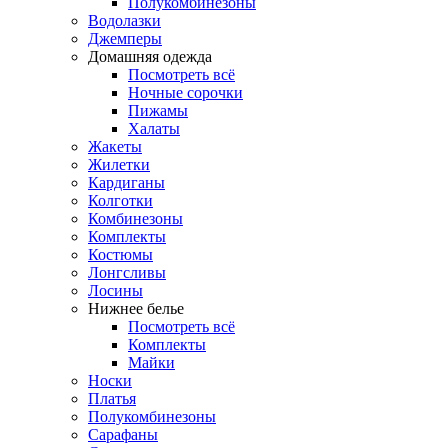
Полукомбинезоны
Водолазки
Джемперы
Домашняя одежда
Посмотреть всё
Ночные сорочки
Пижамы
Халаты
Жакеты
Жилетки
Кардиганы
Колготки
Комбинезоны
Комплекты
Костюмы
Лонгсливы
Лосины
Нижнее белье
Посмотреть всё
Комплекты
Майки
Носки
Платья
Полукомбинезоны
Сарафаны