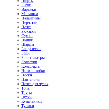
Шорты
Юбки
Варежки
Манишки
Палантины
Перчатки
Пояса
Рюкзаки
Сумки
Шапки
Шарфы
Бандалетки
Боди
Бюстгальтеры
Колготки
Комплекты
Нижние юбки
Носки
Панталоны
Поясa для чулок
Топы
Трусы
Чулки
Купальники
Туники