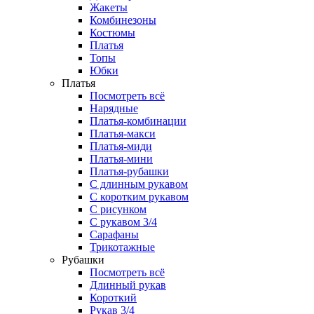
Жакеты
Комбинезоны
Костюмы
Платья
Топы
Юбки
Платья
Посмотреть всё
Нарядные
Платья-комбинации
Платья-макси
Платья-миди
Платья-мини
Платья-рубашки
С длинным рукавом
С коротким рукавом
С рисунком
С рукавом 3/4
Сарафаны
Трикотажные
Рубашки
Посмотреть всё
Длинный рукав
Короткий
Рукав 3/4