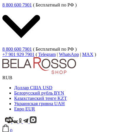
8 800 600 7901
( Бесплатный по РФ )
8 800 600 7901
( Бесплатный по РФ )
+7 901 929 7901
(
Telegram
|
WhatsApp
|
MAX
)
RUB
Доллар США
USD
Белорусский рубль
BYN
Казахстанский тенге
KZT
Украинская гривна
UAH
Евро
EUR
0