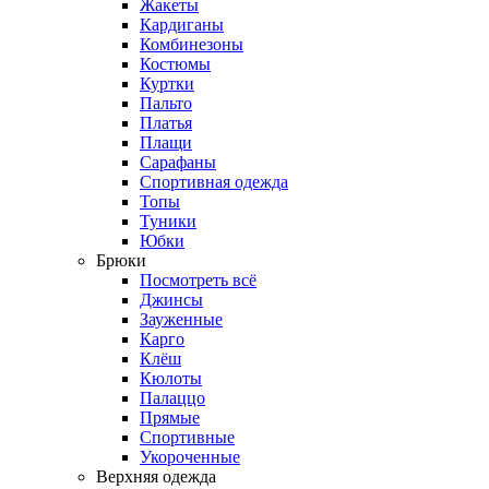
Жакеты
Кардиганы
Комбинезоны
Костюмы
Куртки
Пальто
Платья
Плащи
Сарафаны
Спортивная одежда
Топы
Туники
Юбки
Брюки
Посмотреть всё
Джинсы
Зауженные
Карго
Клёш
Кюлоты
Палаццо
Прямые
Спортивные
Укороченные
Верхняя одежда