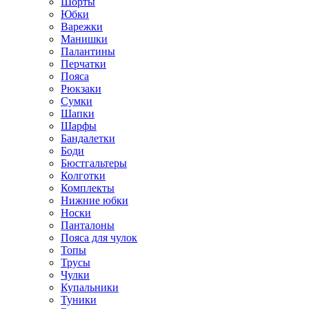
Шорты
Юбки
Варежки
Манишки
Палантины
Перчатки
Пояса
Рюкзаки
Сумки
Шапки
Шарфы
Бандалетки
Боди
Бюстгальтеры
Колготки
Комплекты
Нижние юбки
Носки
Панталоны
Поясa для чулок
Топы
Трусы
Чулки
Купальники
Туники