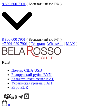
8 800 600 7901
( Бесплатный по РФ )
8 800 600 7901
( Бесплатный по РФ )
+7 901 929 7901
(
Telegram
|
WhatsApp
|
MAX
)
RUB
Доллар США
USD
Белорусский рубль
BYN
Казахстанский тенге
KZT
Украинская гривна
UAH
Евро
EUR
0