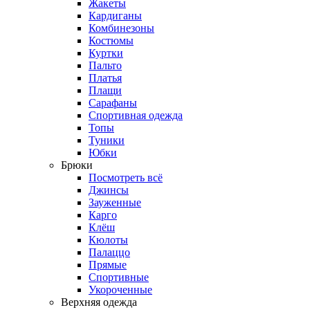
Жакеты
Кардиганы
Комбинезоны
Костюмы
Куртки
Пальто
Платья
Плащи
Сарафаны
Спортивная одежда
Топы
Туники
Юбки
Брюки
Посмотреть всё
Джинсы
Зауженные
Карго
Клёш
Кюлоты
Палаццо
Прямые
Спортивные
Укороченные
Верхняя одежда