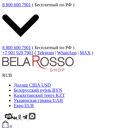
8 800 600 7901
( Бесплатный по РФ )
8 800 600 7901
( Бесплатный по РФ )
+7 901 929 7901
(
Telegram
|
WhatsApp
|
MAX
)
RUB
Доллар США
USD
Белорусский рубль
BYN
Казахстанский тенге
KZT
Украинская гривна
UAH
Евро
EUR
0