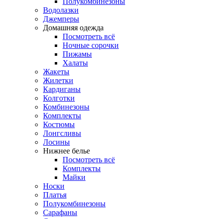
Полукомбинезоны
Водолазки
Джемперы
Домашняя одежда
Посмотреть всё
Ночные сорочки
Пижамы
Халаты
Жакеты
Жилетки
Кардиганы
Колготки
Комбинезоны
Комплекты
Костюмы
Лонгсливы
Лосины
Нижнее белье
Посмотреть всё
Комплекты
Майки
Носки
Платья
Полукомбинезоны
Сарафаны