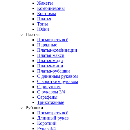
Жакеты
Комбинезоны
Костюмы
Платья
Топы
Юбки
Платья
Посмотреть всё
Нарядные
Платья-комбинации
Платья-макси
Платья-миди
Платья-мини
Платья-рубашки
С длинным рукавом
С коротким рукавом
С рисунком
С рукавом 3/4
Сарафаны
Трикотажные
Рубашки
Посмотреть всё
Длинный рукав
Короткий
Рукав 3/4