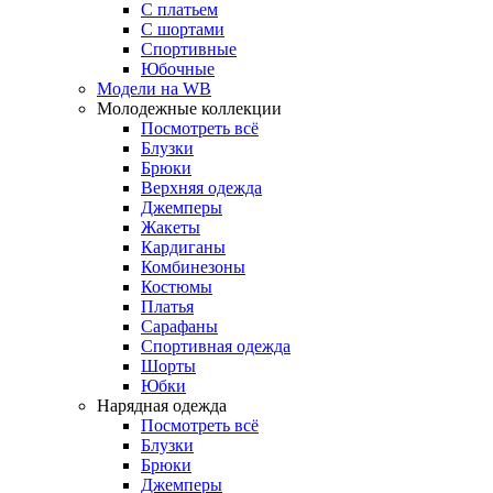
С платьем
С шортами
Спортивные
Юбочные
Модели на WB
Молодежные коллекции
Посмотреть всё
Блузки
Брюки
Верхняя одежда
Джемперы
Жакеты
Кардиганы
Комбинезоны
Костюмы
Платья
Сарафаны
Спортивная одежда
Шорты
Юбки
Нарядная одежда
Посмотреть всё
Блузки
Брюки
Джемперы