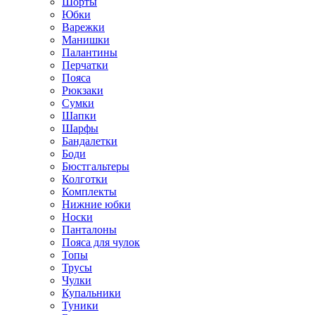
Шорты
Юбки
Варежки
Манишки
Палантины
Перчатки
Пояса
Рюкзаки
Сумки
Шапки
Шарфы
Бандалетки
Боди
Бюстгальтеры
Колготки
Комплекты
Нижние юбки
Носки
Панталоны
Поясa для чулок
Топы
Трусы
Чулки
Купальники
Туники