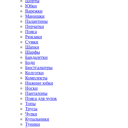
Шорты
Юбки
Варежки
Манишки
Палантины
Перчатки
Пояса
Рюкзаки
Сумки
Шапки
Шарфы
Бандалетки
Боди
Бюстгальтеры
Колготки
Комплекты
Нижние юбки
Носки
Панталоны
Поясa для чулок
Топы
Трусы
Чулки
Купальники
Туники