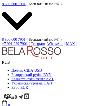
8 800 600 7901
( Бесплатный по РФ )
8 800 600 7901
( Бесплатный по РФ )
+7 901 929 7901
(
Telegram
|
WhatsApp
|
MAX
)
RUB
Доллар США
USD
Белорусский рубль
BYN
Казахстанский тенге
KZT
Украинская гривна
UAH
Евро
EUR
0