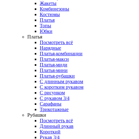
Жакеты
Комбинезоны
Костюмы
Платья
Топы
Юбки
Платья
Посмотреть всё
Нарядные
Платья-комбинации
Платья-макси
Платья-миди
Платья-мини
Платья-рубашки
С длинным рукавом
С коротким рукавом
С рисунком
С рукавом 3/4
Сарафаны
Трикотажные
Рубашки
Посмотреть всё
Длинный рукав
Короткий
Рукав 3/4