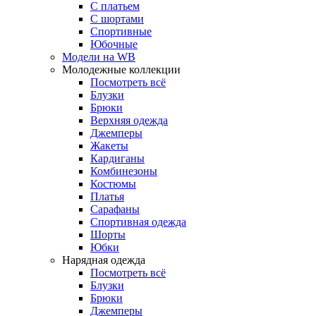
С платьем
С шортами
Спортивные
Юбочные
Модели на WB
Молодежные коллекции
Посмотреть всё
Блузки
Брюки
Верхняя одежда
Джемперы
Жакеты
Кардиганы
Комбинезоны
Костюмы
Платья
Сарафаны
Спортивная одежда
Шорты
Юбки
Нарядная одежда
Посмотреть всё
Блузки
Брюки
Джемперы