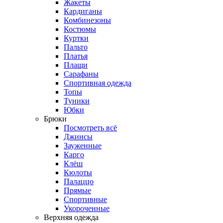
Жакеты
Кардиганы
Комбинезоны
Костюмы
Куртки
Пальто
Платья
Плащи
Сарафаны
Спортивная одежда
Топы
Туники
Юбки
Брюки
Посмотреть всё
Джинсы
Зауженные
Карго
Клёш
Кюлоты
Палаццо
Прямые
Спортивные
Укороченные
Верхняя одежда