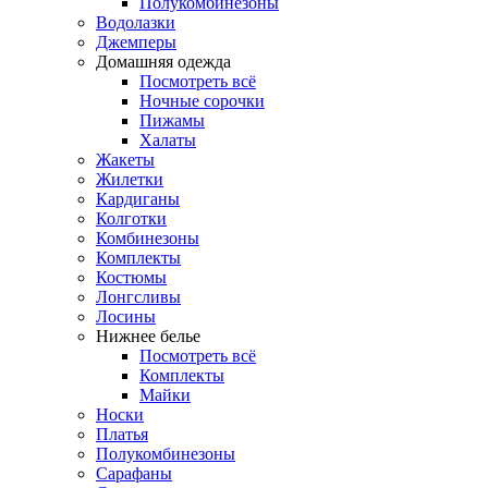
Полукомбинезоны
Водолазки
Джемперы
Домашняя одежда
Посмотреть всё
Ночные сорочки
Пижамы
Халаты
Жакеты
Жилетки
Кардиганы
Колготки
Комбинезоны
Комплекты
Костюмы
Лонгсливы
Лосины
Нижнее белье
Посмотреть всё
Комплекты
Майки
Носки
Платья
Полукомбинезоны
Сарафаны