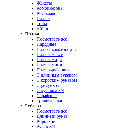
Жакеты
Комбинезоны
Костюмы
Платья
Топы
Юбки
Платья
Посмотреть всё
Нарядные
Платья-комбинации
Платья-макси
Платья-миди
Платья-мини
Платья-рубашки
С длинным рукавом
С коротким рукавом
С рисунком
С рукавом 3/4
Сарафаны
Трикотажные
Рубашки
Посмотреть всё
Длинный рукав
Короткий
Рукав 3/4