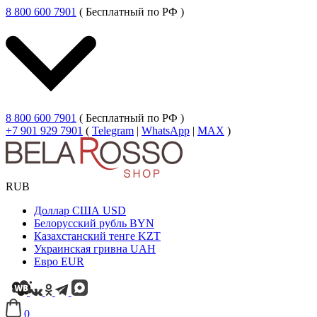
8 800 600 7901
( Бесплатный по РФ )
8 800 600 7901
( Бесплатный по РФ )
+7 901 929 7901
(
Telegram
|
WhatsApp
|
MAX
)
RUB
Доллар США
USD
Белорусский рубль
BYN
Казахстанский тенге
KZT
Украинская гривна
UAH
Евро
EUR
0