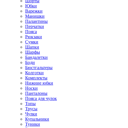
Шорты
Юбки
Варежки
Манишки
Палантины
Перчатки
Пояса
Рюкзаки
Сумки
Шапки
Шарфы
Бандалетки
Боди
Бюстгальтеры
Колготки
Комплекты
Нижние юбки
Носки
Панталоны
Поясa для чулок
Топы
Трусы
Чулки
Купальники
Туники