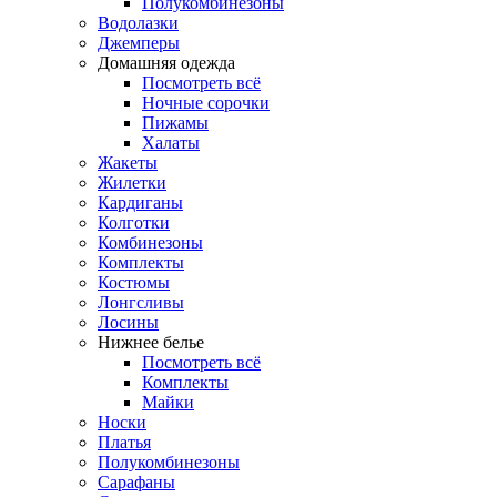
Полукомбинезоны
Водолазки
Джемперы
Домашняя одежда
Посмотреть всё
Ночные сорочки
Пижамы
Халаты
Жакеты
Жилетки
Кардиганы
Колготки
Комбинезоны
Комплекты
Костюмы
Лонгсливы
Лосины
Нижнее белье
Посмотреть всё
Комплекты
Майки
Носки
Платья
Полукомбинезоны
Сарафаны