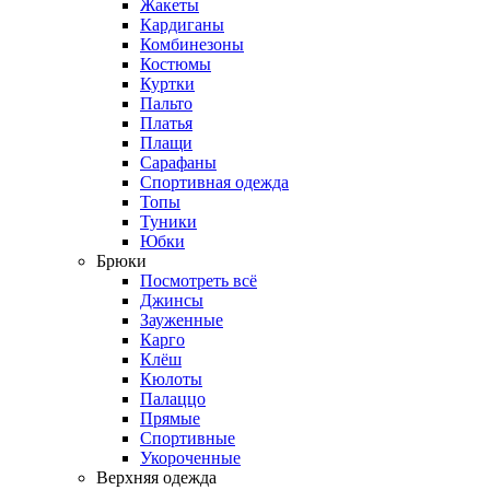
Жакеты
Кардиганы
Комбинезоны
Костюмы
Куртки
Пальто
Платья
Плащи
Сарафаны
Спортивная одежда
Топы
Туники
Юбки
Брюки
Посмотреть всё
Джинсы
Зауженные
Карго
Клёш
Кюлоты
Палаццо
Прямые
Спортивные
Укороченные
Верхняя одежда