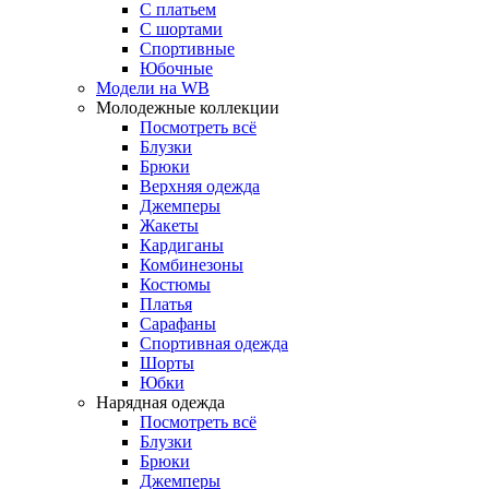
С платьем
С шортами
Спортивные
Юбочные
Модели на WB
Молодежные коллекции
Посмотреть всё
Блузки
Брюки
Верхняя одежда
Джемперы
Жакеты
Кардиганы
Комбинезоны
Костюмы
Платья
Сарафаны
Спортивная одежда
Шорты
Юбки
Нарядная одежда
Посмотреть всё
Блузки
Брюки
Джемперы