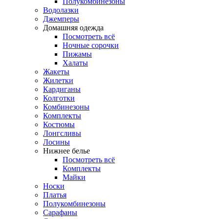
Полукомбинезоны
Водолазки
Джемперы
Домашняя одежда
Посмотреть всё
Ночные сорочки
Пижамы
Халаты
Жакеты
Жилетки
Кардиганы
Колготки
Комбинезоны
Комплекты
Костюмы
Лонгсливы
Лосины
Нижнее белье
Посмотреть всё
Комплекты
Майки
Носки
Платья
Полукомбинезоны
Сарафаны