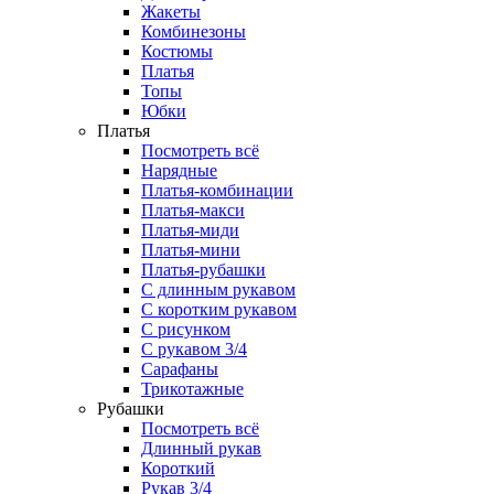
Жакеты
Комбинезоны
Костюмы
Платья
Топы
Юбки
Платья
Посмотреть всё
Нарядные
Платья-комбинации
Платья-макси
Платья-миди
Платья-мини
Платья-рубашки
С длинным рукавом
С коротким рукавом
С рисунком
С рукавом 3/4
Сарафаны
Трикотажные
Рубашки
Посмотреть всё
Длинный рукав
Короткий
Рукав 3/4