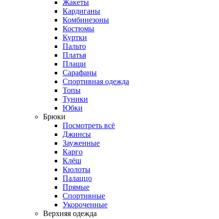
Жакеты
Кардиганы
Комбинезоны
Костюмы
Куртки
Пальто
Платья
Плащи
Сарафаны
Спортивная одежда
Топы
Туники
Юбки
Брюки
Посмотреть всё
Джинсы
Зауженные
Карго
Клёш
Кюлоты
Палаццо
Прямые
Спортивные
Укороченные
Верхняя одежда