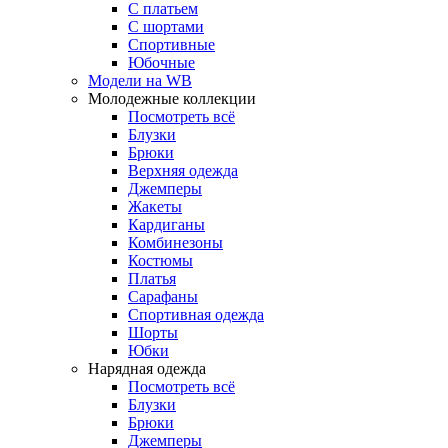
С платьем
С шортами
Спортивные
Юбочные
Модели на WB
Молодежные коллекции
Посмотреть всё
Блузки
Брюки
Верхняя одежда
Джемперы
Жакеты
Кардиганы
Комбинезоны
Костюмы
Платья
Сарафаны
Спортивная одежда
Шорты
Юбки
Нарядная одежда
Посмотреть всё
Блузки
Брюки
Джемперы