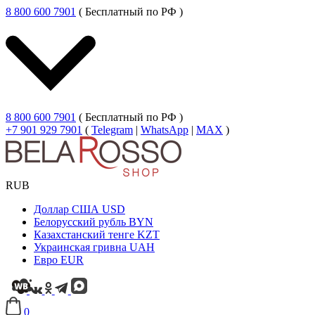
8 800 600 7901
( Бесплатный по РФ )
8 800 600 7901
( Бесплатный по РФ )
+7 901 929 7901
(
Telegram
|
WhatsApp
|
MAX
)
RUB
Доллар США
USD
Белорусский рубль
BYN
Казахстанский тенге
KZT
Украинская гривна
UAH
Евро
EUR
0