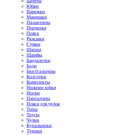
Шорты
Юбки
Варежки
Манишки
Палантины
Перчатки
Пояса
Рюкзаки
Сумки
Шапки
Шарфы
Бандалетки
Боди
Бюстгальтеры
Колготки
Комплекты
Нижние юбки
Носки
Панталоны
Поясa для чулок
Топы
Трусы
Чулки
Купальники
Туники