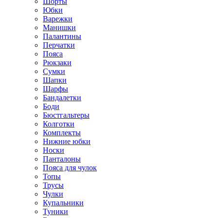
Шорты
Юбки
Варежки
Манишки
Палантины
Перчатки
Пояса
Рюкзаки
Сумки
Шапки
Шарфы
Бандалетки
Боди
Бюстгальтеры
Колготки
Комплекты
Нижние юбки
Носки
Панталоны
Поясa для чулок
Топы
Трусы
Чулки
Купальники
Туники