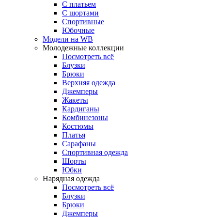
С платьем
С шортами
Спортивные
Юбочные
Модели на WB
Молодежные коллекции
Посмотреть всё
Блузки
Брюки
Верхняя одежда
Джемперы
Жакеты
Кардиганы
Комбинезоны
Костюмы
Платья
Сарафаны
Спортивная одежда
Шорты
Юбки
Нарядная одежда
Посмотреть всё
Блузки
Брюки
Джемперы