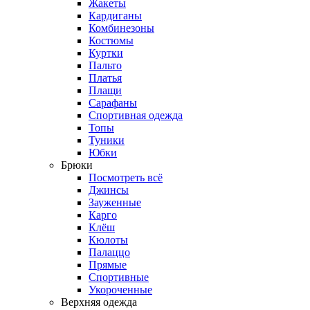
Жакеты
Кардиганы
Комбинезоны
Костюмы
Куртки
Пальто
Платья
Плащи
Сарафаны
Спортивная одежда
Топы
Туники
Юбки
Брюки
Посмотреть всё
Джинсы
Зауженные
Карго
Клёш
Кюлоты
Палаццо
Прямые
Спортивные
Укороченные
Верхняя одежда