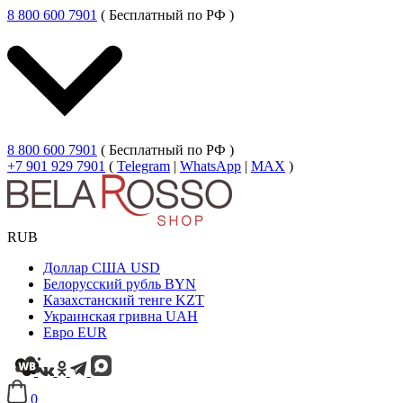
8 800 600 7901
( Бесплатный по РФ )
8 800 600 7901
( Бесплатный по РФ )
+7 901 929 7901
(
Telegram
|
WhatsApp
|
MAX
)
RUB
Доллар США
USD
Белорусский рубль
BYN
Казахстанский тенге
KZT
Украинская гривна
UAH
Евро
EUR
0