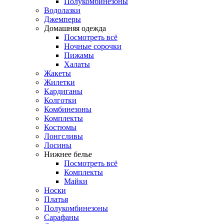
Полукомбинезоны
Водолазки
Джемперы
Домашняя одежда
Посмотреть всё
Ночные сорочки
Пижамы
Халаты
Жакеты
Жилетки
Кардиганы
Колготки
Комбинезоны
Комплекты
Костюмы
Лонгсливы
Лосины
Нижнее белье
Посмотреть всё
Комплекты
Майки
Носки
Платья
Полукомбинезоны
Сарафаны