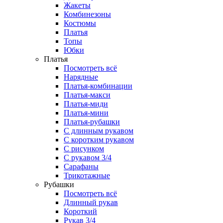
Жакеты
Комбинезоны
Костюмы
Платья
Топы
Юбки
Платья
Посмотреть всё
Нарядные
Платья-комбинации
Платья-макси
Платья-миди
Платья-мини
Платья-рубашки
С длинным рукавом
С коротким рукавом
С рисунком
С рукавом 3/4
Сарафаны
Трикотажные
Рубашки
Посмотреть всё
Длинный рукав
Короткий
Рукав 3/4