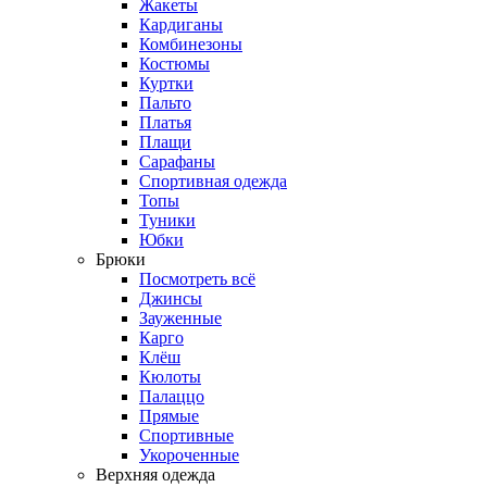
Жакеты
Кардиганы
Комбинезоны
Костюмы
Куртки
Пальто
Платья
Плащи
Сарафаны
Спортивная одежда
Топы
Туники
Юбки
Брюки
Посмотреть всё
Джинсы
Зауженные
Карго
Клёш
Кюлоты
Палаццо
Прямые
Спортивные
Укороченные
Верхняя одежда