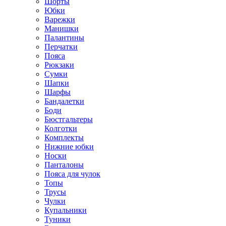
Шорты
Юбки
Варежки
Манишки
Палантины
Перчатки
Пояса
Рюкзаки
Сумки
Шапки
Шарфы
Бандалетки
Боди
Бюстгальтеры
Колготки
Комплекты
Нижние юбки
Носки
Панталоны
Поясa для чулок
Топы
Трусы
Чулки
Купальники
Туники