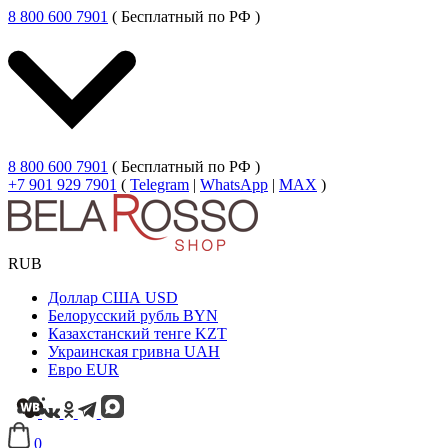
8 800 600 7901
( Бесплатный по РФ )
8 800 600 7901
( Бесплатный по РФ )
+7 901 929 7901
(
Telegram
|
WhatsApp
|
MAX
)
RUB
Доллар США
USD
Белорусский рубль
BYN
Казахстанский тенге
KZT
Украинская гривна
UAH
Евро
EUR
0