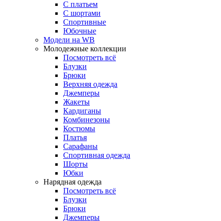
С платьем
С шортами
Спортивные
Юбочные
Модели на WB
Молодежные коллекции
Посмотреть всё
Блузки
Брюки
Верхняя одежда
Джемперы
Жакеты
Кардиганы
Комбинезоны
Костюмы
Платья
Сарафаны
Спортивная одежда
Шорты
Юбки
Нарядная одежда
Посмотреть всё
Блузки
Брюки
Джемперы