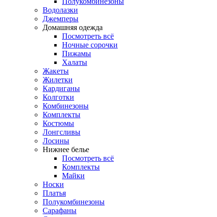
Полукомбинезоны
Водолазки
Джемперы
Домашняя одежда
Посмотреть всё
Ночные сорочки
Пижамы
Халаты
Жакеты
Жилетки
Кардиганы
Колготки
Комбинезоны
Комплекты
Костюмы
Лонгсливы
Лосины
Нижнее белье
Посмотреть всё
Комплекты
Майки
Носки
Платья
Полукомбинезоны
Сарафаны