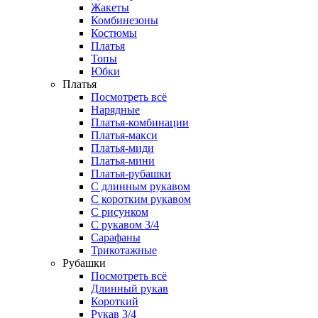
Жакеты
Комбинезоны
Костюмы
Платья
Топы
Юбки
Платья
Посмотреть всё
Нарядные
Платья-комбинации
Платья-макси
Платья-миди
Платья-мини
Платья-рубашки
С длинным рукавом
С коротким рукавом
С рисунком
С рукавом 3/4
Сарафаны
Трикотажные
Рубашки
Посмотреть всё
Длинный рукав
Короткий
Рукав 3/4