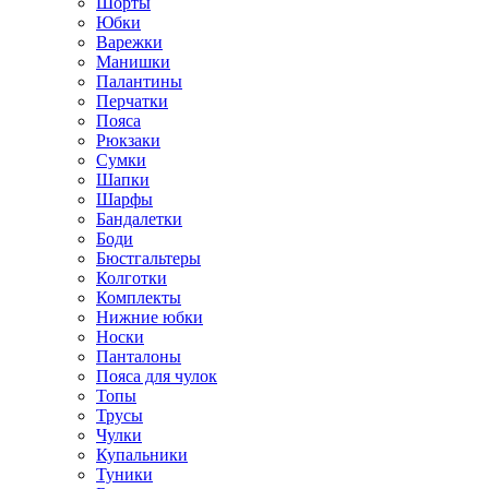
Шорты
Юбки
Варежки
Манишки
Палантины
Перчатки
Пояса
Рюкзаки
Сумки
Шапки
Шарфы
Бандалетки
Боди
Бюстгальтеры
Колготки
Комплекты
Нижние юбки
Носки
Панталоны
Поясa для чулок
Топы
Трусы
Чулки
Купальники
Туники