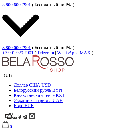
8 800 600 7901
( Бесплатный по РФ )
8 800 600 7901
( Бесплатный по РФ )
+7 901 929 7901
(
Telegram
|
WhatsApp
|
MAX
)
RUB
Доллар США
USD
Белорусский рубль
BYN
Казахстанский тенге
KZT
Украинская гривна
UAH
Евро
EUR
0