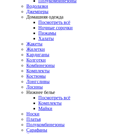
Полукомбинезоны
Водолазки
Джемперы
Домашняя одежда
Посмотреть всё
Ночные сорочки
Пижамы
Халаты
Жакеты
Жилетки
Кардиганы
Колготки
Комбинезоны
Комплекты
Костюмы
Лонгсливы
Лосины
Нижнее белье
Посмотреть всё
Комплекты
Майки
Носки
Платья
Полукомбинезоны
Сарафаны