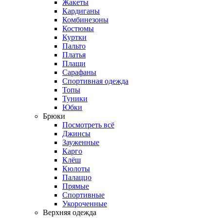
Жакеты
Кардиганы
Комбинезоны
Костюмы
Куртки
Пальто
Платья
Плащи
Сарафаны
Спортивная одежда
Топы
Туники
Юбки
Брюки
Посмотреть всё
Джинсы
Зауженные
Карго
Клёш
Кюлоты
Палаццо
Прямые
Спортивные
Укороченные
Верхняя одежда