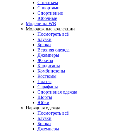
С платьем
С шортами
Спортивные
Юбочные
Модели на WB
Молодежные коллекции
Посмотреть всё
Блузки
Брюки
Верхняя одежда
Джемперы
Жакеты
Кардиганы
Комбинезоны
Костюмы
Платья
Сарафаны
Спортивная одежда
Шорты
Юбки
Нарядная одежда
Посмотреть всё
Блузки
Брюки
Джемперы