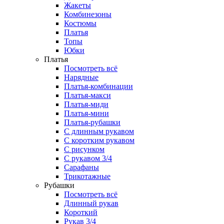
Жакеты
Комбинезоны
Костюмы
Платья
Топы
Юбки
Платья
Посмотреть всё
Нарядные
Платья-комбинации
Платья-макси
Платья-миди
Платья-мини
Платья-рубашки
С длинным рукавом
С коротким рукавом
С рисунком
С рукавом 3/4
Сарафаны
Трикотажные
Рубашки
Посмотреть всё
Длинный рукав
Короткий
Рукав 3/4