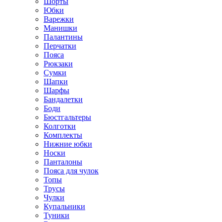
Шорты
Юбки
Варежки
Манишки
Палантины
Перчатки
Пояса
Рюкзаки
Сумки
Шапки
Шарфы
Бандалетки
Боди
Бюстгальтеры
Колготки
Комплекты
Нижние юбки
Носки
Панталоны
Поясa для чулок
Топы
Трусы
Чулки
Купальники
Туники