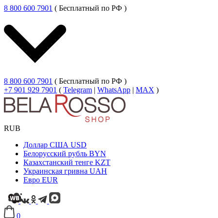
8 800 600 7901
( Бесплатный по РФ )
8 800 600 7901
( Бесплатный по РФ )
+7 901 929 7901
(
Telegram
|
WhatsApp
|
MAX
)
RUB
Доллар США
USD
Белорусский рубль
BYN
Казахстанский тенге
KZT
Украинская гривна
UAH
Евро
EUR
0