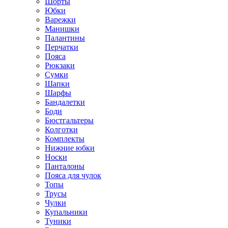
Шорты
Юбки
Варежки
Манишки
Палантины
Перчатки
Пояса
Рюкзаки
Сумки
Шапки
Шарфы
Бандалетки
Боди
Бюстгальтеры
Колготки
Комплекты
Нижние юбки
Носки
Панталоны
Поясa для чулок
Топы
Трусы
Чулки
Купальники
Туники