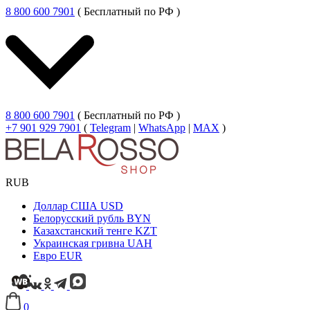
8 800 600 7901
( Бесплатный по РФ )
8 800 600 7901
( Бесплатный по РФ )
+7 901 929 7901
(
Telegram
|
WhatsApp
|
MAX
)
RUB
Доллар США
USD
Белорусский рубль
BYN
Казахстанский тенге
KZT
Украинская гривна
UAH
Евро
EUR
0