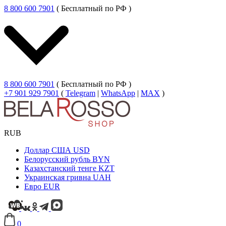
8 800 600 7901
( Бесплатный по РФ )
8 800 600 7901
( Бесплатный по РФ )
+7 901 929 7901
(
Telegram
|
WhatsApp
|
MAX
)
RUB
Доллар США
USD
Белорусский рубль
BYN
Казахстанский тенге
KZT
Украинская гривна
UAH
Евро
EUR
0