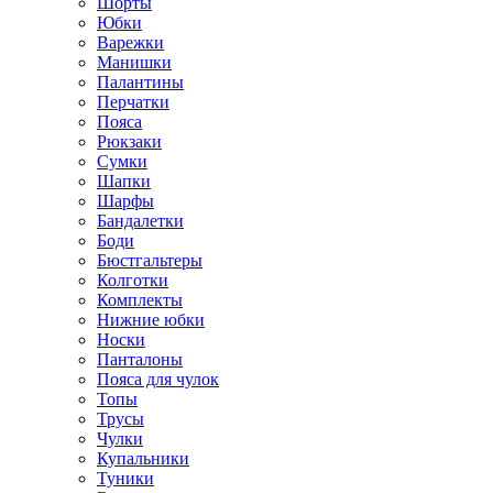
Шорты
Юбки
Варежки
Манишки
Палантины
Перчатки
Пояса
Рюкзаки
Сумки
Шапки
Шарфы
Бандалетки
Боди
Бюстгальтеры
Колготки
Комплекты
Нижние юбки
Носки
Панталоны
Поясa для чулок
Топы
Трусы
Чулки
Купальники
Туники