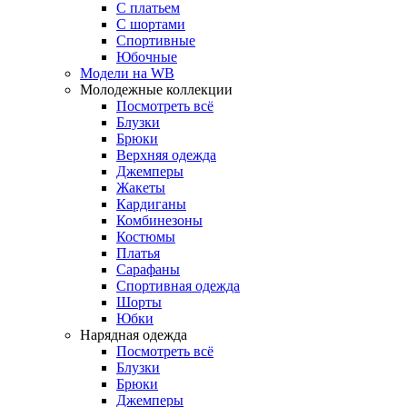
С платьем
С шортами
Спортивные
Юбочные
Модели на WB
Молодежные коллекции
Посмотреть всё
Блузки
Брюки
Верхняя одежда
Джемперы
Жакеты
Кардиганы
Комбинезоны
Костюмы
Платья
Сарафаны
Спортивная одежда
Шорты
Юбки
Нарядная одежда
Посмотреть всё
Блузки
Брюки
Джемперы