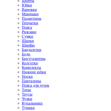
Шорты
Юбки
Варежки
Манишки
Палантины
Перчатки
Пояса
Рюкзаки
Сумки
Шапки
Шарфы
Бандалетки
Боди
Бюстгальтеры
Колготки
Комплекты
Нижние юбки
Носки
Панталоны
Поясa для чулок
Топы
Трусы
Чулки
Купальники
Туники