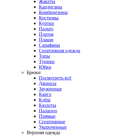
Жакеты
Кардиганы
Комбинезоны
Костюмы
Куртки
Пальто
Платья
Плащи
Сарафаны
Спортивная одежда
Топы
Туники
Юбки
Брюки
Посмотреть всё
Джинсы
Зауженные
Карго
Клёш
Кюлоты
Палаццо
Прямые
Спортивные
Укороченные
Верхняя одежда