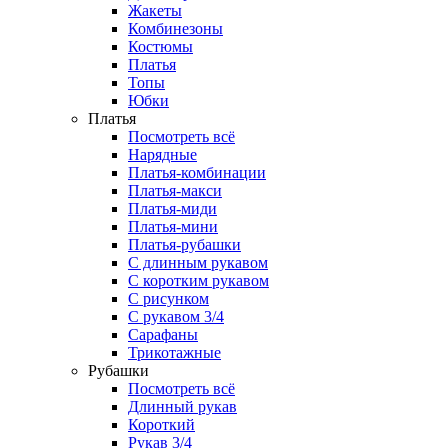
Жакеты
Комбинезоны
Костюмы
Платья
Топы
Юбки
Платья
Посмотреть всё
Нарядные
Платья-комбинации
Платья-макси
Платья-миди
Платья-мини
Платья-рубашки
С длинным рукавом
С коротким рукавом
С рисунком
С рукавом 3/4
Сарафаны
Трикотажные
Рубашки
Посмотреть всё
Длинный рукав
Короткий
Рукав 3/4