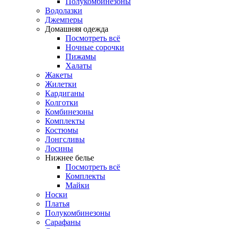
Полукомбинезоны
Водолазки
Джемперы
Домашняя одежда
Посмотреть всё
Ночные сорочки
Пижамы
Халаты
Жакеты
Жилетки
Кардиганы
Колготки
Комбинезоны
Комплекты
Костюмы
Лонгсливы
Лосины
Нижнее белье
Посмотреть всё
Комплекты
Майки
Носки
Платья
Полукомбинезоны
Сарафаны