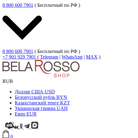
8 800 600 7901
( Бесплатный по РФ )
8 800 600 7901
( Бесплатный по РФ )
+7 901 929 7901
(
Telegram
|
WhatsApp
|
MAX
)
RUB
Доллар США
USD
Белорусский рубль
BYN
Казахстанский тенге
KZT
Украинская гривна
UAH
Евро
EUR
0