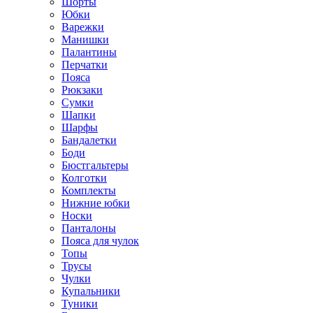
Шорты
Юбки
Варежки
Манишки
Палантины
Перчатки
Пояса
Рюкзаки
Сумки
Шапки
Шарфы
Бандалетки
Боди
Бюстгальтеры
Колготки
Комплекты
Нижние юбки
Носки
Панталоны
Поясa для чулок
Топы
Трусы
Чулки
Купальники
Туники