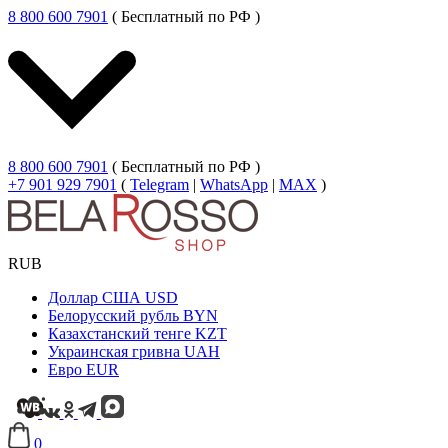
8 800 600 7901
( Бесплатный по РФ )
8 800 600 7901
( Бесплатный по РФ )
+7 901 929 7901
(
Telegram
|
WhatsApp
|
MAX
)
RUB
Доллар США
USD
Белорусский рубль
BYN
Казахстанский тенге
KZT
Украинская гривна
UAH
Евро
EUR
0