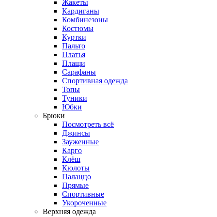
Жакеты
Кардиганы
Комбинезоны
Костюмы
Куртки
Пальто
Платья
Плащи
Сарафаны
Спортивная одежда
Топы
Туники
Юбки
Брюки
Посмотреть всё
Джинсы
Зауженные
Карго
Клёш
Кюлоты
Палаццо
Прямые
Спортивные
Укороченные
Верхняя одежда