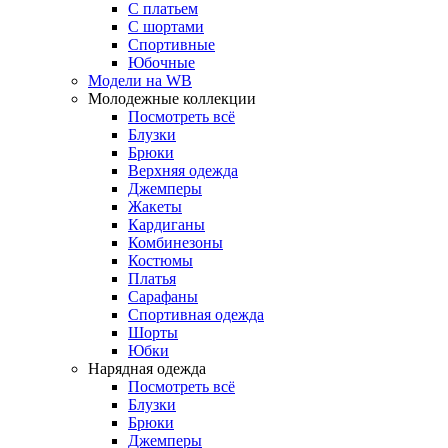
С платьем
С шортами
Спортивные
Юбочные
Модели на WB
Молодежные коллекции
Посмотреть всё
Блузки
Брюки
Верхняя одежда
Джемперы
Жакеты
Кардиганы
Комбинезоны
Костюмы
Платья
Сарафаны
Спортивная одежда
Шорты
Юбки
Нарядная одежда
Посмотреть всё
Блузки
Брюки
Джемперы