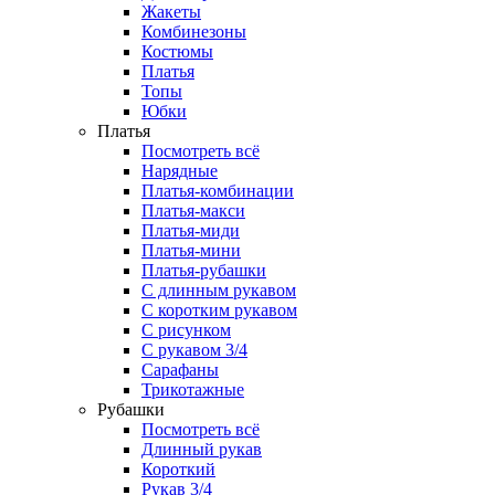
Жакеты
Комбинезоны
Костюмы
Платья
Топы
Юбки
Платья
Посмотреть всё
Нарядные
Платья-комбинации
Платья-макси
Платья-миди
Платья-мини
Платья-рубашки
С длинным рукавом
С коротким рукавом
С рисунком
С рукавом 3/4
Сарафаны
Трикотажные
Рубашки
Посмотреть всё
Длинный рукав
Короткий
Рукав 3/4