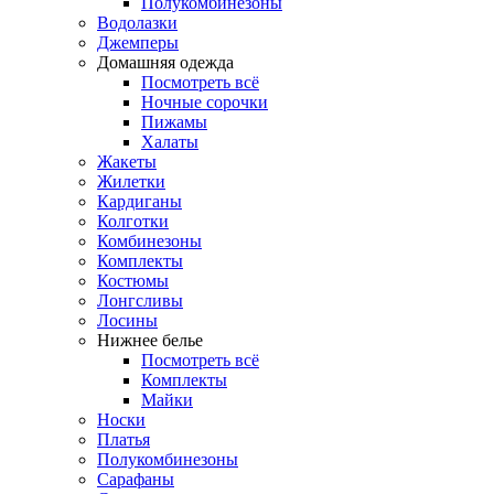
Полукомбинезоны
Водолазки
Джемперы
Домашняя одежда
Посмотреть всё
Ночные сорочки
Пижамы
Халаты
Жакеты
Жилетки
Кардиганы
Колготки
Комбинезоны
Комплекты
Костюмы
Лонгсливы
Лосины
Нижнее белье
Посмотреть всё
Комплекты
Майки
Носки
Платья
Полукомбинезоны
Сарафаны