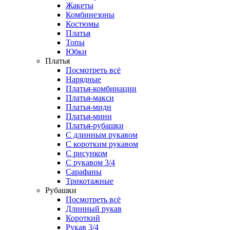
Жакеты
Комбинезоны
Костюмы
Платья
Топы
Юбки
Платья
Посмотреть всё
Нарядные
Платья-комбинации
Платья-макси
Платья-миди
Платья-мини
Платья-рубашки
С длинным рукавом
С коротким рукавом
С рисунком
С рукавом 3/4
Сарафаны
Трикотажные
Рубашки
Посмотреть всё
Длинный рукав
Короткий
Рукав 3/4