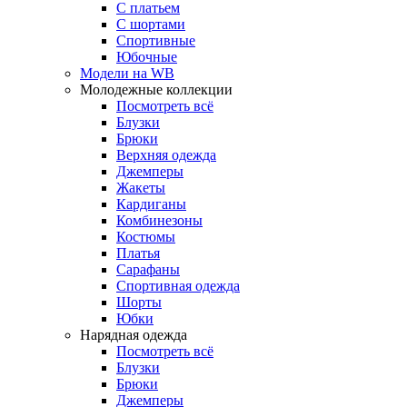
С платьем
С шортами
Спортивные
Юбочные
Модели на WB
Молодежные коллекции
Посмотреть всё
Блузки
Брюки
Верхняя одежда
Джемперы
Жакеты
Кардиганы
Комбинезоны
Костюмы
Платья
Сарафаны
Спортивная одежда
Шорты
Юбки
Нарядная одежда
Посмотреть всё
Блузки
Брюки
Джемперы