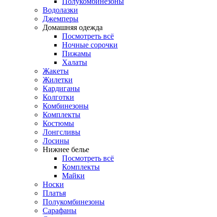
Полукомбинезоны
Водолазки
Джемперы
Домашняя одежда
Посмотреть всё
Ночные сорочки
Пижамы
Халаты
Жакеты
Жилетки
Кардиганы
Колготки
Комбинезоны
Комплекты
Костюмы
Лонгсливы
Лосины
Нижнее белье
Посмотреть всё
Комплекты
Майки
Носки
Платья
Полукомбинезоны
Сарафаны