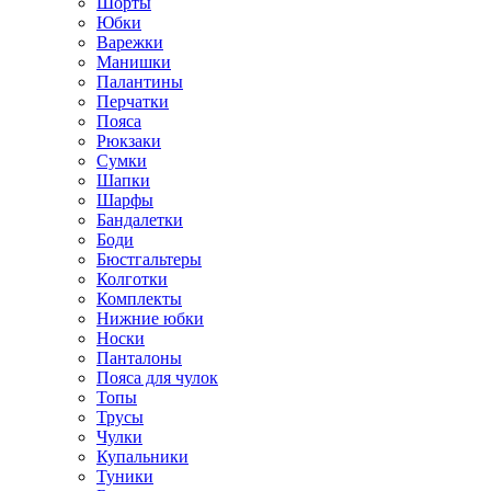
Шорты
Юбки
Варежки
Манишки
Палантины
Перчатки
Пояса
Рюкзаки
Сумки
Шапки
Шарфы
Бандалетки
Боди
Бюстгальтеры
Колготки
Комплекты
Нижние юбки
Носки
Панталоны
Поясa для чулок
Топы
Трусы
Чулки
Купальники
Туники