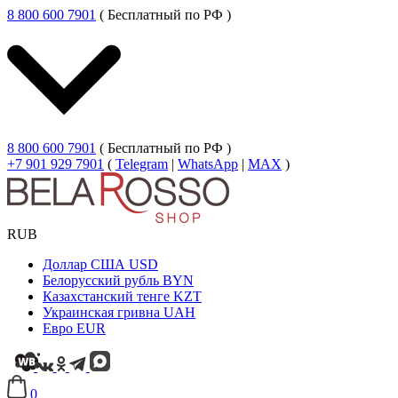
8 800 600 7901
( Бесплатный по РФ )
8 800 600 7901
( Бесплатный по РФ )
+7 901 929 7901
(
Telegram
|
WhatsApp
|
MAX
)
RUB
Доллар США
USD
Белорусский рубль
BYN
Казахстанский тенге
KZT
Украинская гривна
UAH
Евро
EUR
0