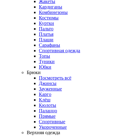
Жакеты
Кардиганы
Комбинезоны
Костюмы
Куртки
Пальто
Платья
Плащи
Сарафаны
Спортивная одежда
Топы
Туники
Юбки
Брюки
Посмотреть всё
Джинсы
Зауженные
Карго
Клёш
Кюлоты
Палаццо
Прямые
Спортивные
Укороченные
Верхняя одежда