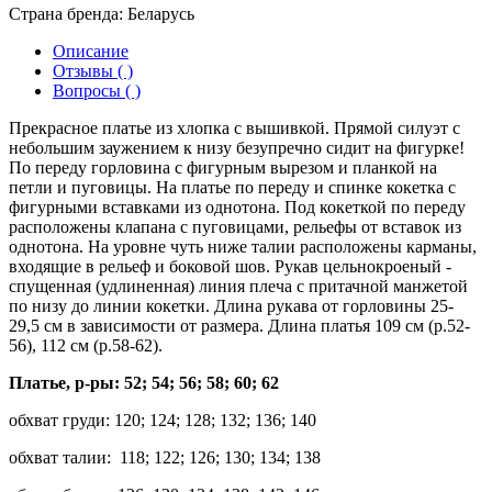
Страна бренда:
Беларусь
Описание
Отзывы ( )
Вопросы ( )
Прекрасное платье из хлопка с вышивкой. Прямой силуэт с
небольшим заужением к низу безупречно сидит на фигурке!
По переду горловина с фигурным вырезом и планкой на
петли и пуговицы. На платье по переду и спинке кокетка с
фигурными вставками из однотона. Под кокеткой по переду
расположены клапана с пуговицами, рельефы от вставок из
однотона. На уровне чуть ниже талии расположены карманы,
входящие в рельеф и боковой шов. Рукав цельнокроеный -
спущенная (удлиненная) линия плеча с притачной манжетой
по низу до линии кокетки. Длина рукава от горловины 25-
29,5 см в зависимости от размера. Длина платья 109 см (р.52-
56), 112 см (р.58-62).
Платье, р-ры: 52; 54; 56; 58; 60; 62
обхват груди: 120; 124; 128; 132; 136; 140
обхват талии: 118; 122; 126; 130; 134; 138