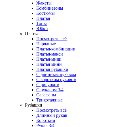
Жакеты
Комбинезоны
Костюмы
Платья
Топы
Юбки
Платья
Посмотреть всё
Нарядные
Платья-комбинации
Платья-макси
Платья-миди
Платья-мини
Платья-рубашки
С длинным рукавом
С коротким рукавом
С рисунком
С рукавом 3/4
Сарафаны
Трикотажные
Рубашки
Посмотреть всё
Длинный рукав
Короткий
Рукав 3/4