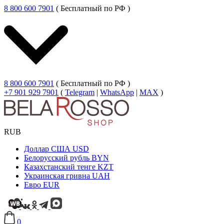
8 800 600 7901
( Бесплатный по РФ )
8 800 600 7901
( Бесплатный по РФ )
+7 901 929 7901
(
Telegram
|
WhatsApp
|
MAX
)
RUB
Доллар США
USD
Белорусский рубль
BYN
Казахстанский тенге
KZT
Украинская гривна
UAH
Евро
EUR
0