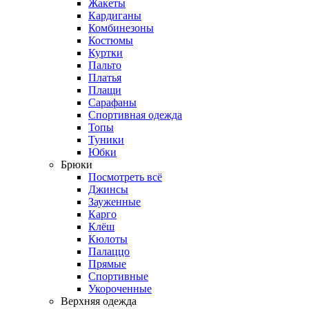
Жакеты
Кардиганы
Комбинезоны
Костюмы
Куртки
Пальто
Платья
Плащи
Сарафаны
Спортивная одежда
Топы
Туники
Юбки
Брюки
Посмотреть всё
Джинсы
Зауженные
Карго
Клёш
Кюлоты
Палаццо
Прямые
Спортивные
Укороченные
Верхняя одежда