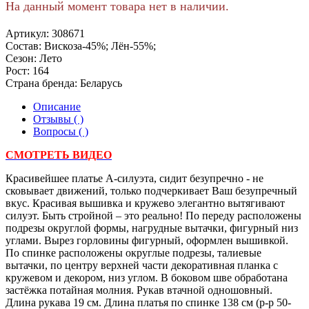
На данный момент товара нет в наличии.
Артикул:
308671
Состав:
Вискоза-45%; Лён-55%;
Сезон:
Лето
Рост:
164
Страна бренда:
Беларусь
Описание
Отзывы ( )
Вопросы ( )
СМОТРЕТЬ ВИДЕО
Красивейшее платье А-силуэта, сидит безупречно - не
сковывает движений, только подчеркивает Ваш безупречный
вкус. Красивая вышивка и кружево элегантно вытягивают
силуэт. Быть стройной – это реально! По переду расположены
подрезы округлой формы, нагрудные вытачки, фигурный низ
углами. Вырез горловины фигурный, оформлен вышивкой.
По спинке расположены округлые подрезы, талиевые
вытачки, по центру верхней части декоративная планка с
кружевом и декором, низ углом. В боковом шве обработана
застёжка потайная молния. Рукав втачной одношовный.
Длина рукава 19 см. Длина платья по спинке 138 см (р-р 50-