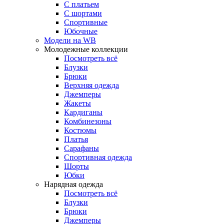
С платьем
С шортами
Спортивные
Юбочные
Модели на WB
Молодежные коллекции
Посмотреть всё
Блузки
Брюки
Верхняя одежда
Джемперы
Жакеты
Кардиганы
Комбинезоны
Костюмы
Платья
Сарафаны
Спортивная одежда
Шорты
Юбки
Нарядная одежда
Посмотреть всё
Блузки
Брюки
Джемперы