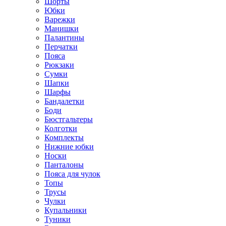
Шорты
Юбки
Варежки
Манишки
Палантины
Перчатки
Пояса
Рюкзаки
Сумки
Шапки
Шарфы
Бандалетки
Боди
Бюстгальтеры
Колготки
Комплекты
Нижние юбки
Носки
Панталоны
Поясa для чулок
Топы
Трусы
Чулки
Купальники
Туники