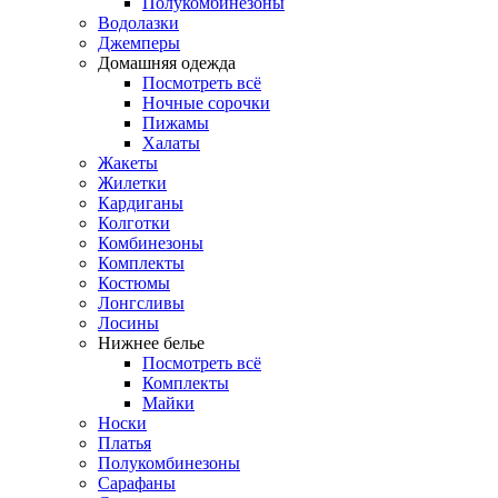
Полукомбинезоны
Водолазки
Джемперы
Домашняя одежда
Посмотреть всё
Ночные сорочки
Пижамы
Халаты
Жакеты
Жилетки
Кардиганы
Колготки
Комбинезоны
Комплекты
Костюмы
Лонгсливы
Лосины
Нижнее белье
Посмотреть всё
Комплекты
Майки
Носки
Платья
Полукомбинезоны
Сарафаны