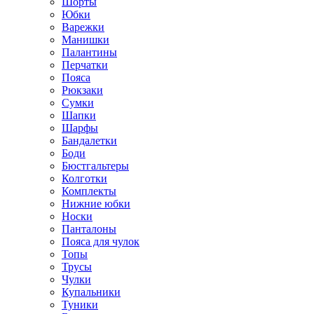
Шорты
Юбки
Варежки
Манишки
Палантины
Перчатки
Пояса
Рюкзаки
Сумки
Шапки
Шарфы
Бандалетки
Боди
Бюстгальтеры
Колготки
Комплекты
Нижние юбки
Носки
Панталоны
Поясa для чулок
Топы
Трусы
Чулки
Купальники
Туники