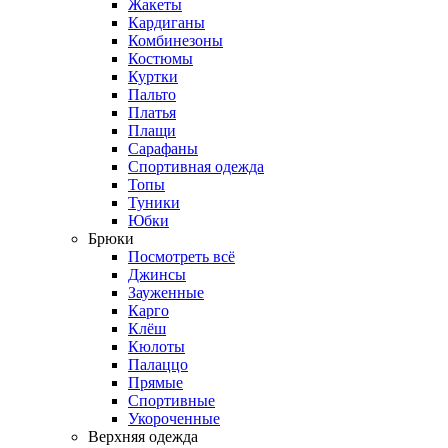
Жакеты
Кардиганы
Комбинезоны
Костюмы
Куртки
Пальто
Платья
Плащи
Сарафаны
Спортивная одежда
Топы
Туники
Юбки
Брюки
Посмотреть всё
Джинсы
Зауженные
Карго
Клёш
Кюлоты
Палаццо
Прямые
Спортивные
Укороченные
Верхняя одежда