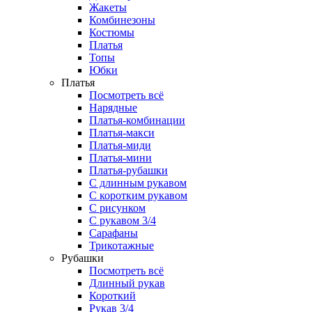
Жакеты
Комбинезоны
Костюмы
Платья
Топы
Юбки
Платья
Посмотреть всё
Нарядные
Платья-комбинации
Платья-макси
Платья-миди
Платья-мини
Платья-рубашки
С длинным рукавом
С коротким рукавом
С рисунком
С рукавом 3/4
Сарафаны
Трикотажные
Рубашки
Посмотреть всё
Длинный рукав
Короткий
Рукав 3/4