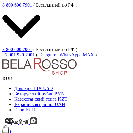
8 800 600 7901
( Бесплатный по РФ )
8 800 600 7901
( Бесплатный по РФ )
+7 901 929 7901
(
Telegram
|
WhatsApp
|
MAX
)
RUB
Доллар США
USD
Белорусский рубль
BYN
Казахстанский тенге
KZT
Украинская гривна
UAH
Евро
EUR
0