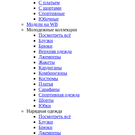
С платьем
С шортами
Спортивные
Юбочные
Модели на WB
Молодежные коллекции
Посмотреть всё
Блузки
Брюки
Верхняя одежда
Джемперы
Жакеты
Кардиганы
Комбинезоны
Костюмы
Платья
Сарафаны
Спортивная одежда
Шорты
Юбки
Нарядная одежда
Посмотреть всё
Блузки
Брюки
Джемперы