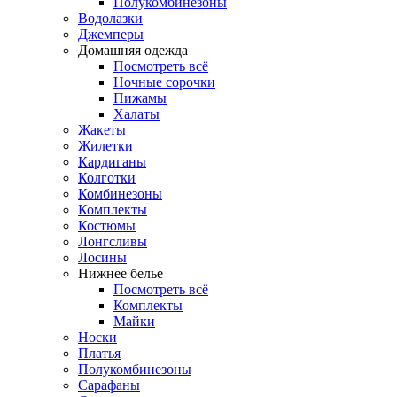
Полукомбинезоны
Водолазки
Джемперы
Домашняя одежда
Посмотреть всё
Ночные сорочки
Пижамы
Халаты
Жакеты
Жилетки
Кардиганы
Колготки
Комбинезоны
Комплекты
Костюмы
Лонгсливы
Лосины
Нижнее белье
Посмотреть всё
Комплекты
Майки
Носки
Платья
Полукомбинезоны
Сарафаны