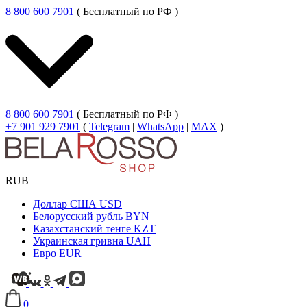
8 800 600 7901
( Бесплатный по РФ )
8 800 600 7901
( Бесплатный по РФ )
+7 901 929 7901
(
Telegram
|
WhatsApp
|
MAX
)
RUB
Доллар США
USD
Белорусский рубль
BYN
Казахстанский тенге
KZT
Украинская гривна
UAH
Евро
EUR
0