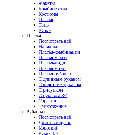
Жакеты
Комбинезоны
Костюмы
Платья
Топы
Юбки
Платья
Посмотреть всё
Нарядные
Платья-комбинации
Платья-макси
Платья-миди
Платья-мини
Платья-рубашки
С длинным рукавом
С коротким рукавом
С рисунком
С рукавом 3/4
Сарафаны
Трикотажные
Рубашки
Посмотреть всё
Длинный рукав
Короткий
Рукав 3/4