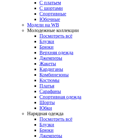
С платьем
С шортами
Спортивные
Юбочные
Модели на WB
Молодежные коллекции
Посмотреть всё
Блузки
Брюки
Верхняя одежда
Джемперы
Жакеты
Кардиганы
Комбинезоны
Костюмы
Платья
Сарафаны
Спортивная одежда
Шорты
Юбки
Нарядная одежда
Посмотреть всё
Блузки
Брюки
Джемперы