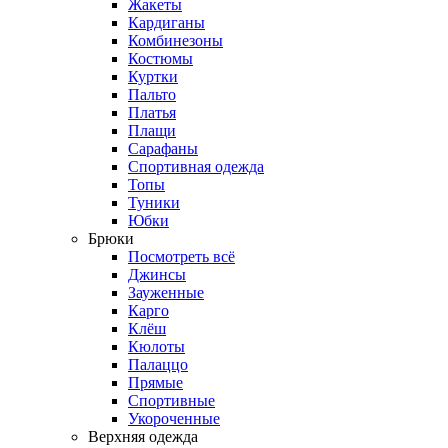
Жакеты
Кардиганы
Комбинезоны
Костюмы
Куртки
Пальто
Платья
Плащи
Сарафаны
Спортивная одежда
Топы
Туники
Юбки
Брюки
Посмотреть всё
Джинсы
Зауженные
Карго
Клёш
Кюлоты
Палаццо
Прямые
Спортивные
Укороченные
Верхняя одежда