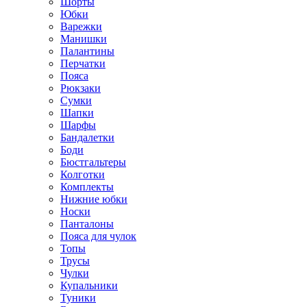
Шорты
Юбки
Варежки
Манишки
Палантины
Перчатки
Пояса
Рюкзаки
Сумки
Шапки
Шарфы
Бандалетки
Боди
Бюстгальтеры
Колготки
Комплекты
Нижние юбки
Носки
Панталоны
Поясa для чулок
Топы
Трусы
Чулки
Купальники
Туники