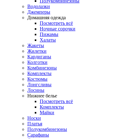
Полукомбинезоны
Водолазки
Джемперы
Домашняя одежда
Посмотреть всё
Ночные сорочки
Пижамы
Халаты
Жакеты
Жилетки
Кардиганы
Колготки
Комбинезоны
Комплекты
Костюмы
Лонгсливы
Лосины
Нижнее белье
Посмотреть всё
Комплекты
Майки
Носки
Платья
Полукомбинезоны
Сарафаны