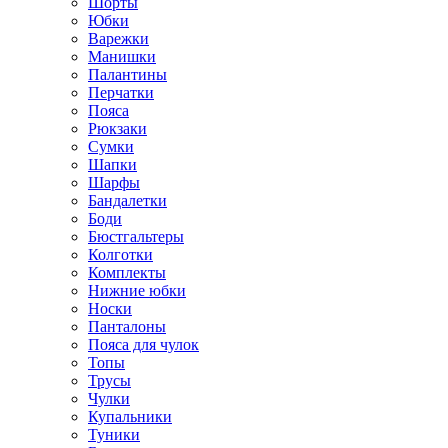
Шорты
Юбки
Варежки
Манишки
Палантины
Перчатки
Пояса
Рюкзаки
Сумки
Шапки
Шарфы
Бандалетки
Боди
Бюстгальтеры
Колготки
Комплекты
Нижние юбки
Носки
Панталоны
Поясa для чулок
Топы
Трусы
Чулки
Купальники
Туники