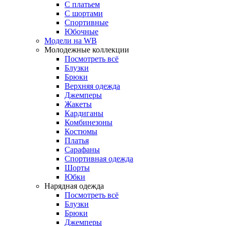
С платьем
С шортами
Спортивные
Юбочные
Модели на WB
Молодежные коллекции
Посмотреть всё
Блузки
Брюки
Верхняя одежда
Джемперы
Жакеты
Кардиганы
Комбинезоны
Костюмы
Платья
Сарафаны
Спортивная одежда
Шорты
Юбки
Нарядная одежда
Посмотреть всё
Блузки
Брюки
Джемперы