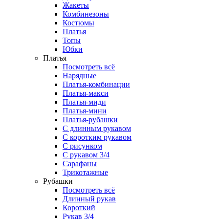
Жакеты
Комбинезоны
Костюмы
Платья
Топы
Юбки
Платья
Посмотреть всё
Нарядные
Платья-комбинации
Платья-макси
Платья-миди
Платья-мини
Платья-рубашки
С длинным рукавом
С коротким рукавом
С рисунком
С рукавом 3/4
Сарафаны
Трикотажные
Рубашки
Посмотреть всё
Длинный рукав
Короткий
Рукав 3/4