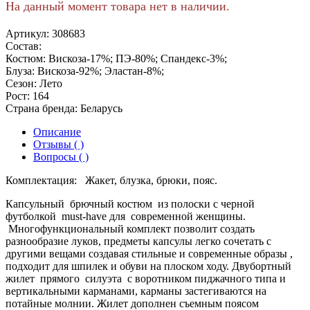
На данный момент товара нет в наличии.
Артикул:
308683
Состав:
Костюм: Вискоза-17%; ПЭ-80%; Спандекс-3%;
Блуза: Вискоза-92%; Эластан-8%;
Сезон:
Лето
Рост:
164
Страна бренда:
Беларусь
Описание
Отзывы ( )
Вопросы ( )
Комплектация: Жакет, блузка, брюки, пояс.
Капсульный брючный костюм из полоски с черной
футболкой must-have для современной женщины.
Многофункциональный комплект позволит создать
разнообразие луков, предметы капсулы легко сочетать с
другими вещами создавая стильные и современные образы ,
подходит для шпилек и обуви на плоском ходу. Двубортный
жилет прямого силуэта с воротником пиджачного типа и
вертикальными карманами, карманы застегиваются на
потайные молнии. Жилет дополнен съемным поясом