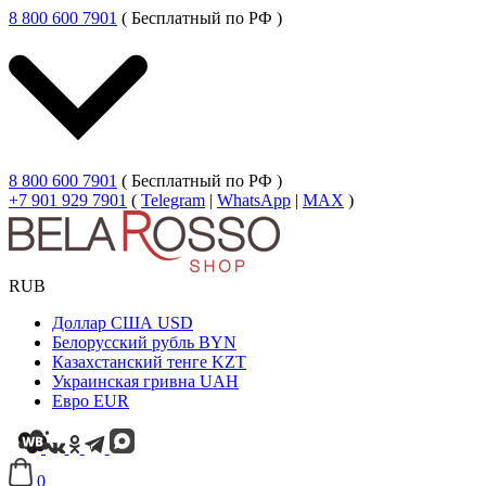
8 800 600 7901
( Бесплатный по РФ )
8 800 600 7901
( Бесплатный по РФ )
+7 901 929 7901
(
Telegram
|
WhatsApp
|
MAX
)
RUB
Доллар США
USD
Белорусский рубль
BYN
Казахстанский тенге
KZT
Украинская гривна
UAH
Евро
EUR
0