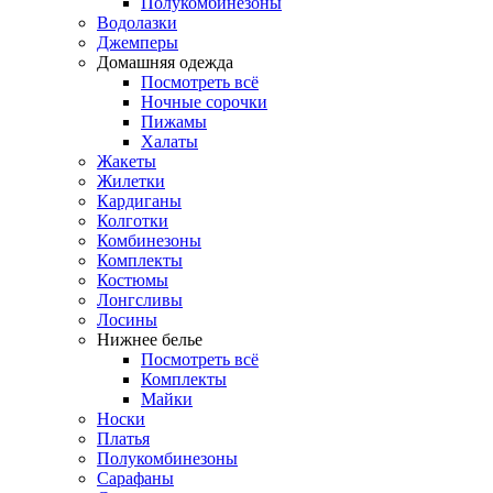
Полукомбинезоны
Водолазки
Джемперы
Домашняя одежда
Посмотреть всё
Ночные сорочки
Пижамы
Халаты
Жакеты
Жилетки
Кардиганы
Колготки
Комбинезоны
Комплекты
Костюмы
Лонгсливы
Лосины
Нижнее белье
Посмотреть всё
Комплекты
Майки
Носки
Платья
Полукомбинезоны
Сарафаны