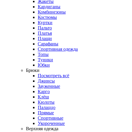
Жакеты
Кардиганы
Комбинезоны
Костюмы
Куртки
Пальто
Платья
Плащи
Сарафаны
Спортивная одежда
Топы
Туники
Юбки
Брюки
Посмотреть всё
Джинсы
Зауженные
Карго
Клёш
Кюлоты
Палаццо
Прямые
Спортивные
Укороченные
Верхняя одежда