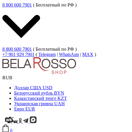
8 800 600 7901
( Бесплатный по РФ )
8 800 600 7901
( Бесплатный по РФ )
+7 901 929 7901
(
Telegram
|
WhatsApp
|
MAX
)
RUB
Доллар США
USD
Белорусский рубль
BYN
Казахстанский тенге
KZT
Украинская гривна
UAH
Евро
EUR
0