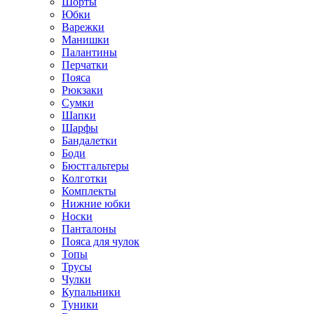
Шорты
Юбки
Варежки
Манишки
Палантины
Перчатки
Пояса
Рюкзаки
Сумки
Шапки
Шарфы
Бандалетки
Боди
Бюстгальтеры
Колготки
Комплекты
Нижние юбки
Носки
Панталоны
Поясa для чулок
Топы
Трусы
Чулки
Купальники
Туники