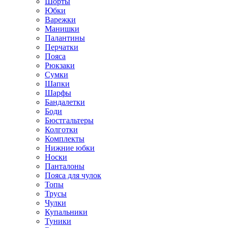
Шорты
Юбки
Варежки
Манишки
Палантины
Перчатки
Пояса
Рюкзаки
Сумки
Шапки
Шарфы
Бандалетки
Боди
Бюстгальтеры
Колготки
Комплекты
Нижние юбки
Носки
Панталоны
Поясa для чулок
Топы
Трусы
Чулки
Купальники
Туники