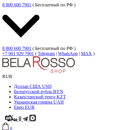
8 800 600 7901
( Бесплатный по РФ )
8 800 600 7901
( Бесплатный по РФ )
+7 901 929 7901
(
Telegram
|
WhatsApp
|
MAX
)
RUB
Доллар США
USD
Белорусский рубль
BYN
Казахстанский тенге
KZT
Украинская гривна
UAH
Евро
EUR
0